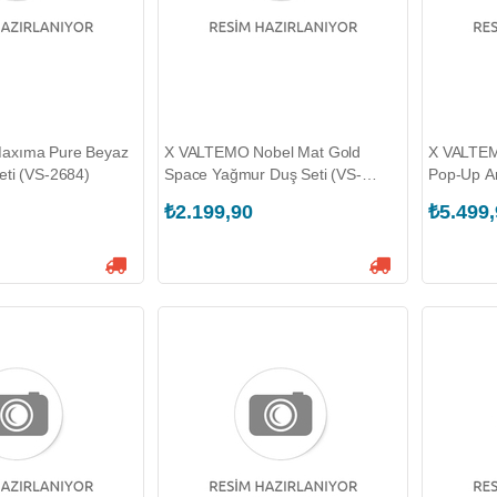
axıma Pure Beyaz
X VALTEMO Nobel Mat Gold
X VALTE
ti (VS-2684)
Space Yağmur Duş Seti (VS-
Pop-Up An
2439)
4565)
₺2.199,90
₺5.499