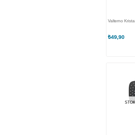
Valtemo Krist
₺49,90
STOK