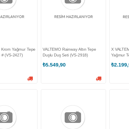
l Krom Yağmur Tepe
VALTEMO Rainway Altın Tepe
X VALTEM
i # (VS-2427)
Duşlu Duş Seti (VS-2918)
Yağmur Te
2436)
₺5.549,90
₺2.199