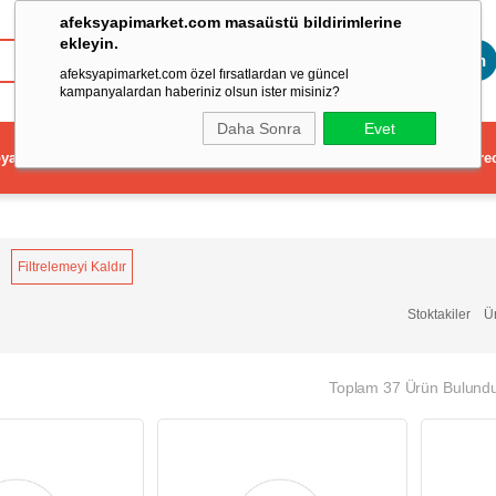
afeksyapimarket.com masaüstü bildirimlerine
ekleyin.
Toptan
afeksyapimarket.com özel fırsatlardan ve güncel
kampanyalardan haberiniz olsun ister misiniz?
Daha Sonra
Evet
ya
Elektrikli El Aleti
Aydınlatma ve Elektrik
Dekorasyon ve Ev Gere
Filtrelemeyi Kaldır
Stoktakiler
Ü
Toplam 37 Ürün Bulund