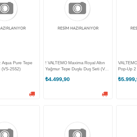
z Aqua Pure Tepe
! VALTEMO Maxima Royal Altın
VALTEMO
i (VS-2552)
Yağmur Tepe Duşlu Duş Seti (VS-
Pop-Up 2 
2693)
Duş Seti 
₺4.499,90
₺5.999