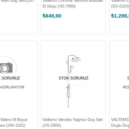
 Rain Duş Seti (DC-
Valtemo Chrome Valmont Mafsallı
Valtemo C
El Duşu (VS-7990)
(DC-0103
₺849,90
₺1.299
 SORUNUZ
STOK SORUNUZ
Valero M Boyut
Valtemo Venotto Yağmur Duş Seti
VALTEMO 
ası (VM-1201)
(VS-2906)
Duşlu Duş