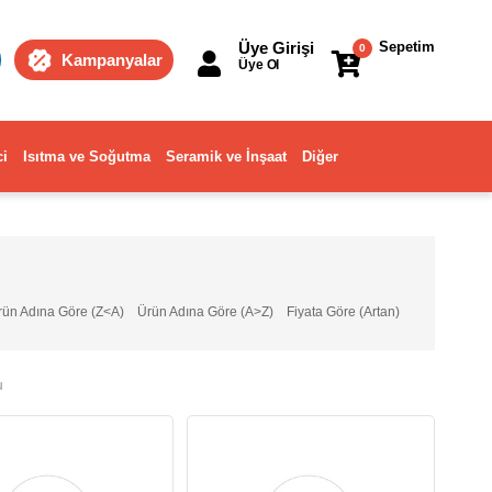
Üye Girişi
Sepetim
0
Kampanyalar
Üye Ol
ci
Isıtma ve Soğutma
Seramik ve İnşaat
Diğer
rün Adına Göre (Z<A)
Ürün Adına Göre (A>Z)
Fiyata Göre (Artan)
u