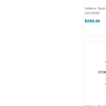
Valtemo Siyah
(VS.9200)
₺299,90
STOK