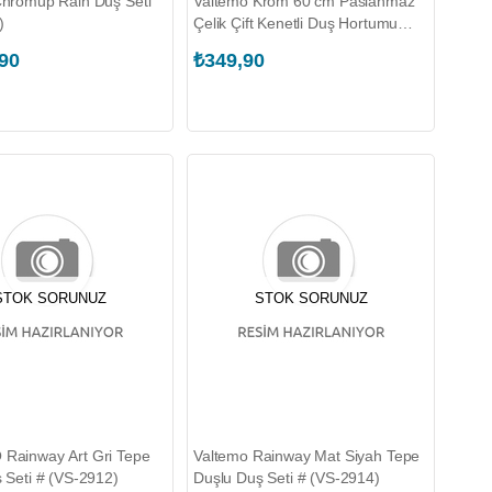
hromup Rain Duş Seti
Valtemo Krom 60 cm Paslanmaz
)
Çelik Çift Kenetli Duş Hortumu
(VS-202)
,90
₺349,90
STOK SORUNUZ
STOK SORUNUZ
Rainway Art Gri Tepe
Valtemo Rainway Mat Siyah Tepe
 Seti # (VS-2912)
Duşlu Duş Seti # (VS-2914)