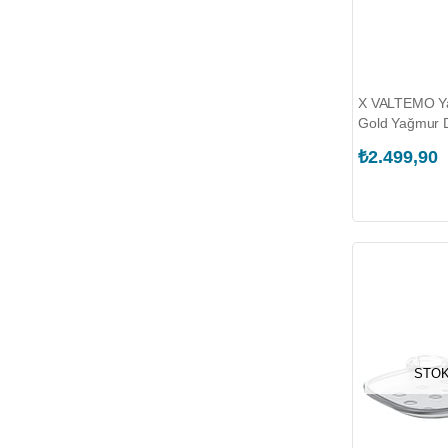
X VALTEMO Y
Gold Yağmur D
₺2.499,90
STOK