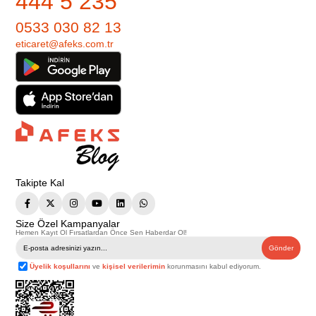
444 5 235
0533 030 82 13
eticaret@afeks.com.tr
Takipte Kal
Size Özel Kampanyalar
Hemen Kayıt Ol Fırsatlardan Önce Sen Haberdar Ol!
Gönder
Üyelik koşullarını
ve
kişisel verilerimin
korunmasını kabul ediyorum.