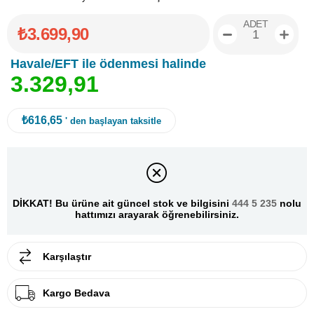
ADET
₺3.699,90
Havale/EFT ile ödenmesi halinde
3
.
3
2
9
,
9
1
₺616,65
' den başlayan taksitle
DİKKAT! Bu ürüne ait güncel stok ve bilgisini
444 5 235
nolu
hattımızı arayarak öğrenebilirsiniz.
Karşılaştır
Kargo Bedava