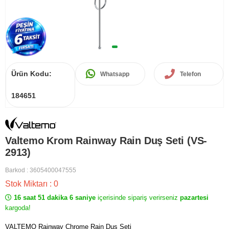
Ürün Kodu:
Whatsapp
Telefon
184651
Valtemo Krom Rainway Rain Duş Seti (VS-
2913)
Barkod
:
3605400047555
Stok Miktarı
:
0
16 saat 51 dakika 6 saniye
içerisinde sipariş verirseniz
pazartesi
kargoda!
VALTEMO Rainway Chrome Rain Duş Seti