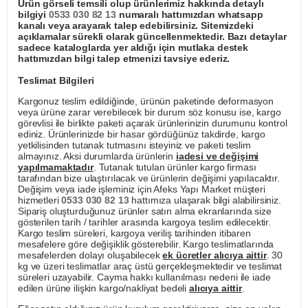
Ürün görseli temsili olup ürünlerimiz hakkında detaylı
bilgiyi
0533 030 82 13
numaralı hattımızdan whatsapp
kanalı veya arayarak talep edebilirsiniz. Sitemizdeki
açıklamalar sürekli olarak güncellenmektedir. Bazı detaylar
sadece kataloglarda yer aldığı için mutlaka destek
hattımızdan bilgi talep etmenizi tavsiye ederiz.
Teslimat Bilgileri
Kargonuz teslim edildiğinde, ürünün paketinde deformasyon
veya ürüne zarar verebilecek bir durum söz konusu ise, kargo
görevlisi ile birlikte paketi açarak ürünlerinizin durumunu kontrol
ediniz. Ürünlerinizde bir hasar gördüğünüz takdirde, kargo
yetkilisinden tutanak tutmasını isteyiniz ve paketi teslim
almayınız. Aksi durumlarda ürünlerin
iadesi ve değişimi
yapılmamaktadır
. Tutanak tutulan ürünler kargo firması
tarafından bize ulaştırılacak ve ürünlerin değişimi yapılacaktır.
Değişim veya iade işleminiz için Afeks Yapı Market müşteri
hizmetleri
0533 030 82 13
hattımıza ulaşarak bilgi alabilirsiniz.
Sipariş oluşturduğunuz ürünler satın alma ekranlarında size
gösterilen tarih / tarihler arasında kargoya teslim edilecektir.
Kargo teslim süreleri, kargoya veriliş tarihinden itibaren
mesafelere göre değişiklik gösterebilir. Kargo teslimatlarında
mesafelerden dolayı oluşabilecek
ek ücretler alıcıya aittir
. 30
kg ve üzeri teslimatlar araç üstü gerçekleşmektedir ve teslimat
süreleri uzayabilir. Cayma hakkı kullanılması nedeni ile iade
edilen ürüne ilişkin kargo/nakliyat bedeli
alıcıya aittir
.