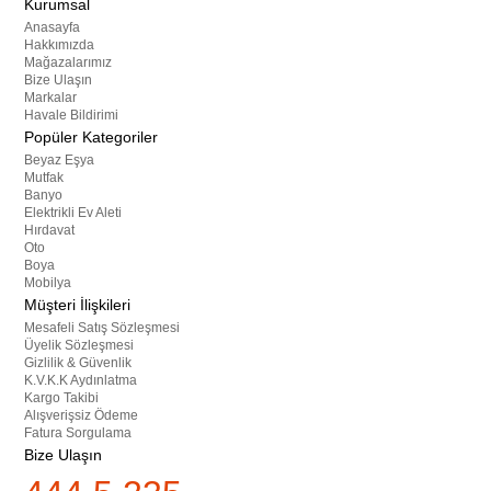
Kurumsal
Anasayfa
Hakkımızda
Mağazalarımız
Bize Ulaşın
Markalar
Havale Bildirimi
Popüler Kategoriler
Beyaz Eşya
Mutfak
Banyo
Elektrikli Ev Aleti
Hırdavat
Oto
Boya
Mobilya
Müşteri İlişkileri
Mesafeli Satış Sözleşmesi
Üyelik Sözleşmesi
Gizlilik & Güvenlik
K.V.K.K Aydınlatma
Kargo Takibi
Alışverişsiz Ödeme
Fatura Sorgulama
Bize Ulaşın