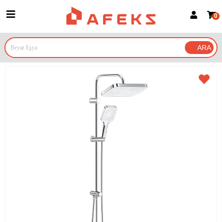
0
Üye Girişi
Üye Ol
Google İle Bağlan