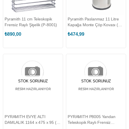
Pyramith 11 cm Teleskopik
Pyramith Paslanmaz 11 Litre
Frensiz Raylı Şişelik (P-8001)
Kapağa Monte Çöp Kovası (P-
9151)
₺890,00
₺474,99
STOK SORUNUZ
STOK SORUNUZ
PYRAMITH EVYE ALTI
PYRAMITH P8005 Yandan
DAMLALIK 1164 x 475 x 95 (P-
Teleskopik Raylı Frensiz
9148)
Deterjanlık 16 cm (P-8005)