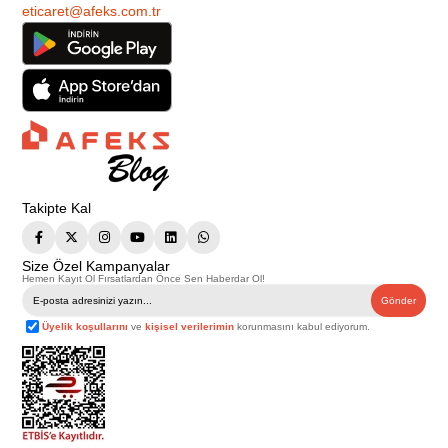
eticaret@afeks.com.tr
Takipte Kal
Size Özel Kampanyalar
Hemen Kayıt Ol Fırsatlardan Önce Sen Haberdar Ol!
Gönder
Üyelik koşullarını
ve
kişisel verilerimin
korunmasını kabul ediyorum.