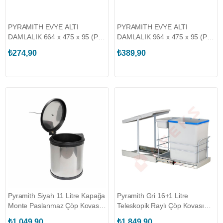
PYRAMITH EVYE ALTI
PYRAMITH EVYE ALTI
DAMLALIK 664 x 475 x 95 (P-
DAMLALIK 964 x 475 x 95 (P-
9143)
9146)
₺274,90
₺389,90
Pyramith Siyah 11 Litre Kapağa
Pyramith Gri 16+1 Litre
Monte Paslanmaz Çöp Kovası
Teleskopik Raylı Çöp Kovası
(P-9151-S)
(P-9154)
₺1.049,90
₺1.849,90