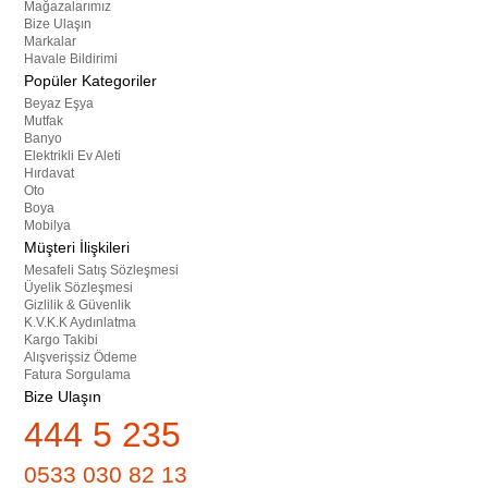
Mağazalarımız
Bize Ulaşın
Markalar
Havale Bildirimi
Popüler Kategoriler
Beyaz Eşya
Mutfak
Banyo
Elektrikli Ev Aleti
Hırdavat
Oto
Boya
Mobilya
Müşteri İlişkileri
Mesafeli Satış Sözleşmesi
Üyelik Sözleşmesi
Gizlilik & Güvenlik
K.V.K.K Aydınlatma
Kargo Takibi
Alışverişsiz Ödeme
Fatura Sorgulama
Bize Ulaşın
444 5 235
0533 030 82 13