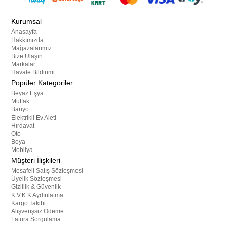
Kurumsal
Anasayfa
Hakkımızda
Mağazalarımız
Bize Ulaşın
Markalar
Havale Bildirimi
Popüler Kategoriler
Beyaz Eşya
Mutfak
Banyo
Elektrikli Ev Aleti
Hırdavat
Oto
Boya
Mobilya
Müşteri İlişkileri
Mesafeli Satış Sözleşmesi
Üyelik Sözleşmesi
Gizlilik & Güvenlik
K.V.K.K Aydınlatma
Kargo Takibi
Alışverişsiz Ödeme
Fatura Sorgulama