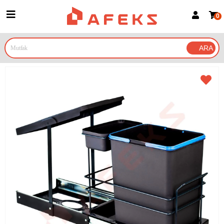
0
Üye Girişi
Üye Ol
Google İle Bağlan