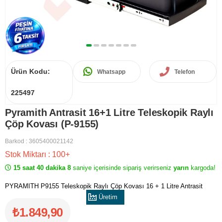
Ürün Kodu:
Whatsapp
Telefon
225497
Pyramith Antrasit 16+1 Litre Teleskopik Raylı
Çöp Kovası (P-9155)
Barkod
:
3605400021142
Stok Miktarı
:
100+
15 saat 40 dakika 8
saniye içerisinde sipariş verirseniz
yarın
kargoda!
PYRAMITH P9155 Teleskopik Raylı Çöp Kovası 16 + 1 Litre Antrasit
₺1.849,90