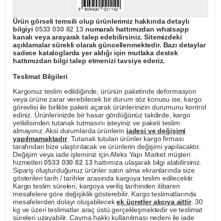
Ürün görseli temsili olup ürünlerimiz hakkında detaylı
bilgiyi
0533 030 82 13
numaralı hattımızdan whatsapp
kanalı veya arayarak talep edebilirsiniz. Sitemizdeki
açıklamalar sürekli olarak güncellenmektedir. Bazı detaylar
sadece kataloglarda yer aldığı için mutlaka destek
hattımızdan bilgi talep etmenizi tavsiye ederiz.
Teslimat Bilgileri
Kargonuz teslim edildiğinde, ürünün paketinde deformasyon
veya ürüne zarar verebilecek bir durum söz konusu ise, kargo
görevlisi ile birlikte paketi açarak ürünlerinizin durumunu kontrol
ediniz. Ürünlerinizde bir hasar gördüğünüz takdirde, kargo
yetkilisinden tutanak tutmasını isteyiniz ve paketi teslim
almayınız. Aksi durumlarda ürünlerin
iadesi ve değişimi
yapılmamaktadır
. Tutanak tutulan ürünler kargo firması
tarafından bize ulaştırılacak ve ürünlerin değişimi yapılacaktır.
Değişim veya iade işleminiz için Afeks Yapı Market müşteri
hizmetleri
0533 030 82 13
hattımıza ulaşarak bilgi alabilirsiniz.
Sipariş oluşturduğunuz ürünler satın alma ekranlarında size
gösterilen tarih / tarihler arasında kargoya teslim edilecektir.
Kargo teslim süreleri, kargoya veriliş tarihinden itibaren
mesafelere göre değişiklik gösterebilir. Kargo teslimatlarında
mesafelerden dolayı oluşabilecek
ek ücretler alıcıya aittir
. 30
kg ve üzeri teslimatlar araç üstü gerçekleşmektedir ve teslimat
süreleri uzayabilir. Cayma hakkı kullanılması nedeni ile iade