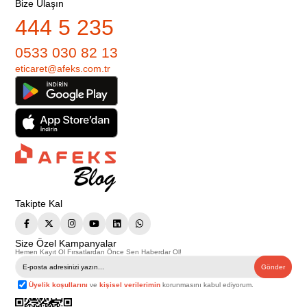
Bize Ulaşın
444 5 235
0533 030 82 13
eticaret@afeks.com.tr
Takipte Kal
Size Özel Kampanyalar
Hemen Kayıt Ol Fırsatlardan Önce Sen Haberdar Ol!
Gönder
Üyelik koşullarını
ve
kişisel verilerimin
korunmasını kabul ediyorum.