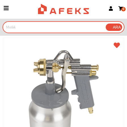
0
Üye Girişi
Üye Ol
Google İle Bağlan