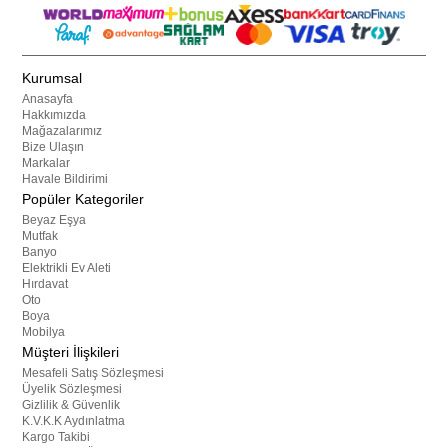
Kurumsal
Anasayfa
Hakkımızda
Mağazalarımız
Bize Ulaşın
Markalar
Havale Bildirimi
Popüler Kategoriler
Beyaz Eşya
Mutfak
Banyo
Elektrikli Ev Aleti
Hırdavat
Oto
Boya
Mobilya
Müşteri İlişkileri
Mesafeli Satış Sözleşmesi
Üyelik Sözleşmesi
Gizlilik & Güvenlik
K.V.K.K Aydınlatma
Kargo Takibi