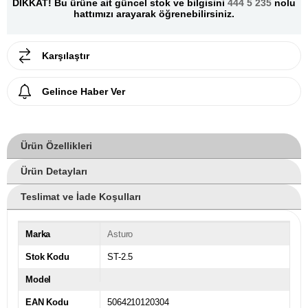
DİKKAT! Bu ürüne ait güncel stok ve bilgisini
444 5 235
nolu
hattımızı arayarak öğrenebilirsiniz.
Karşılaştır
Gelince Haber Ver
Ürün Özellikleri
Ürün Detayları
Teslimat ve İade Koşulları
Marka
Asturo
Stok Kodu
ST-2.5
Model
EAN Kodu
5064210120304