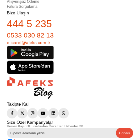
Alışverişsiz Ödeme
Fatura Sorgulama
Bize Ulaşın
444 5 235
0533 030 82 13
eticaret@afeks.com.tr
Takipte Kal
Size Özel Kampanyalar
Hemen Kayıt Ol Fırsatlardan Önce Sen Haberdar Ol!
Gönder