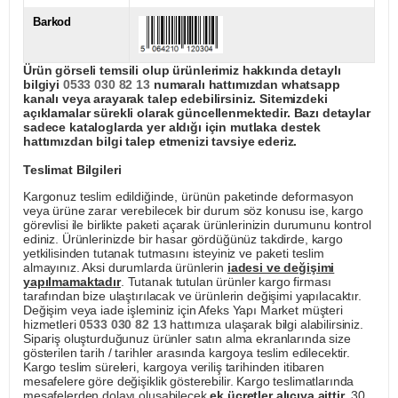
Barkod
Ürün görseli temsili olup ürünlerimiz hakkında detaylı
bilgiyi
0533 030 82 13
numaralı hattımızdan whatsapp
kanalı veya arayarak talep edebilirsiniz. Sitemizdeki
açıklamalar sürekli olarak güncellenmektedir. Bazı detaylar
sadece kataloglarda yer aldığı için mutlaka destek
hattımızdan bilgi talep etmenizi tavsiye ederiz.
Teslimat Bilgileri
Kargonuz teslim edildiğinde, ürünün paketinde deformasyon
veya ürüne zarar verebilecek bir durum söz konusu ise, kargo
görevlisi ile birlikte paketi açarak ürünlerinizin durumunu kontrol
ediniz. Ürünlerinizde bir hasar gördüğünüz takdirde, kargo
yetkilisinden tutanak tutmasını isteyiniz ve paketi teslim
almayınız. Aksi durumlarda ürünlerin
iadesi ve değişimi
yapılmamaktadır
. Tutanak tutulan ürünler kargo firması
tarafından bize ulaştırılacak ve ürünlerin değişimi yapılacaktır.
Değişim veya iade işleminiz için Afeks Yapı Market müşteri
hizmetleri
0533 030 82 13
hattımıza ulaşarak bilgi alabilirsiniz.
Sipariş oluşturduğunuz ürünler satın alma ekranlarında size
gösterilen tarih / tarihler arasında kargoya teslim edilecektir.
Kargo teslim süreleri, kargoya veriliş tarihinden itibaren
mesafelere göre değişiklik gösterebilir. Kargo teslimatlarında
mesafelerden dolayı oluşabilecek
ek ücretler alıcıya aittir
. 30