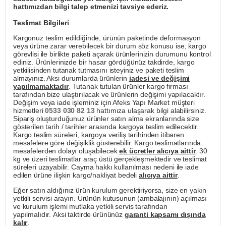
hattımızdan bilgi talep etmenizi tavsiye ederiz.
Teslimat Bilgileri
Kargonuz teslim edildiğinde, ürünün paketinde deformasyon
veya ürüne zarar verebilecek bir durum söz konusu ise, kargo
görevlisi ile birlikte paketi açarak ürünlerinizin durumunu kontrol
ediniz. Ürünlerinizde bir hasar gördüğünüz takdirde, kargo
yetkilisinden tutanak tutmasını isteyiniz ve paketi teslim
almayınız. Aksi durumlarda ürünlerin
iadesi ve değişimi
yapılmamaktadır
. Tutanak tutulan ürünler kargo firması
tarafından bize ulaştırılacak ve ürünlerin değişimi yapılacaktır.
Değişim veya iade işleminiz için Afeks Yapı Market müşteri
hizmetleri
0533 030 82 13
hattımıza ulaşarak bilgi alabilirsiniz.
Sipariş oluşturduğunuz ürünler satın alma ekranlarında size
gösterilen tarih / tarihler arasında kargoya teslim edilecektir.
Kargo teslim süreleri, kargoya veriliş tarihinden itibaren
mesafelere göre değişiklik gösterebilir. Kargo teslimatlarında
mesafelerden dolayı oluşabilecek
ek ücretler alıcıya aittir
. 30
kg ve üzeri teslimatlar araç üstü gerçekleşmektedir ve teslimat
süreleri uzayabilir. Cayma hakkı kullanılması nedeni ile iade
edilen ürüne ilişkin kargo/nakliyat bedeli
alıcıya aittir
.
Eğer satın aldığınız ürün kurulum gerektiriyorsa, size en yakın
yetkili servisi arayın. Ürünün kutusunun (ambalajının) açılması
ve kurulum işlemi mutlaka yetkili servis tarafından
yapılmalıdır. Aksi taktirde ürününüz
garanti kapsamı dışında
kalır
.