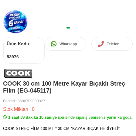
Ürün Kodu:
Whatsapp
Telefon
53976
COOK 30 cm 100 Metre Kayar Bıçaklı Streç
Film (EG-045117)
Barkod
:
8690709030327
Stok Miktarı
:
0
1 saat 39 dakika 10 saniye
içerisinde sipariş verirseniz
yarın
kargoda!
COOK STREÇ FİLM 100 MT * 30 CM *KAYAR BIÇAK HEDİYELİ*