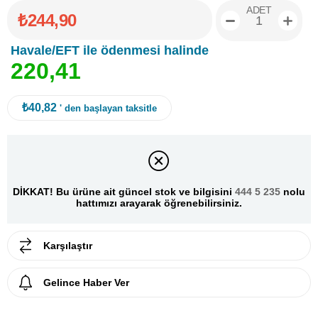
ADET
₺244,90
Havale/EFT ile ödenmesi halinde
2
2
0
,
4
1
₺40,82
' den başlayan taksitle
DİKKAT! Bu ürüne ait güncel stok ve bilgisini
444 5 235
nolu
hattımızı arayarak öğrenebilirsiniz.
Karşılaştır
Gelince Haber Ver