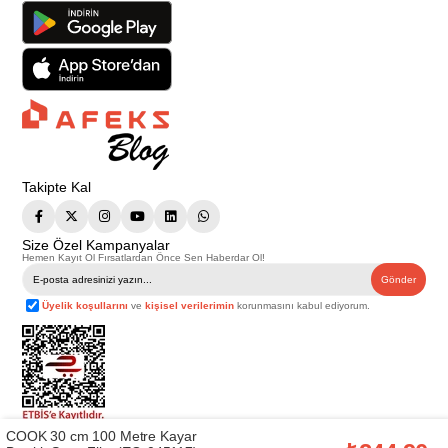
Takipte Kal
Size Özel Kampanyalar
Hemen Kayıt Ol Fırsatlardan Önce Sen Haberdar Ol!
Gönder
Üyelik koşullarını
ve
kişisel verilerimin
korunmasını kabul ediyorum.
COOK 30 cm 100 Metre Kayar
Telif Hakkı © 2026
Afeks Yapı Market
. Tüm hakları saklıdır.