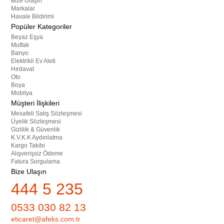
Bize Ulaşın
Markalar
Havale Bildirimi
Popüler Kategoriler
Beyaz Eşya
Mutfak
Banyo
Elektrikli Ev Aleti
Hırdavat
Oto
Boya
Mobilya
Müşteri İlişkileri
Mesafeli Satış Sözleşmesi
Üyelik Sözleşmesi
Gizlilik & Güvenlik
K.V.K.K Aydınlatma
Kargo Takibi
Alışverişsiz Ödeme
Fatura Sorgulama
Bize Ulaşın
444 5 235
0533 030 82 13
eticaret@afeks.com.tr