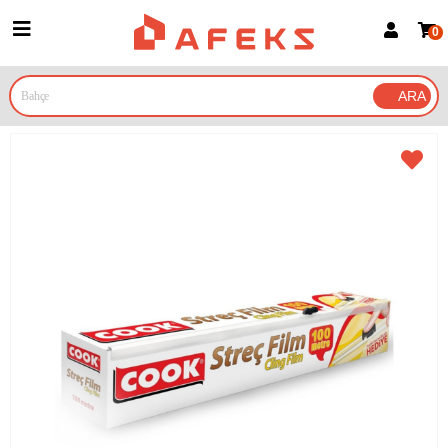
0
Üye Girişi
Üye Ol
Google İle Bağlan