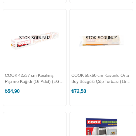
STOK SORUNUZ
STOK SORUNUZ
COOK 42x37 cm Kesilmiş
COOK 55x60 cm Kavunlu Orta
Pişirme Kağıdı (16 Adet) (EG-
Boy Büzgülü Çöp Torbası (15
045042)
Adet) (EG-045295)
₺54,90
₺72,50