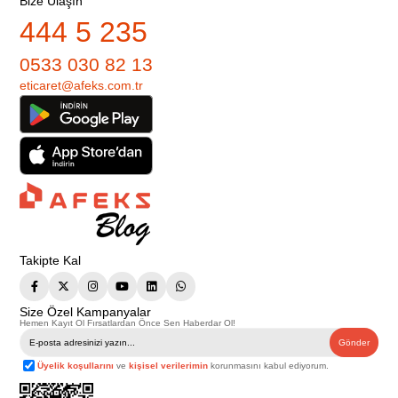
Bize Ulaşın
444 5 235
0533 030 82 13
eticaret@afeks.com.tr
Takipte Kal
Size Özel Kampanyalar
Hemen Kayıt Ol Fırsatlardan Önce Sen Haberdar Ol!
Gönder
Üyelik koşullarını
ve
kişisel verilerimin
korunmasını kabul ediyorum.