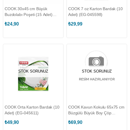
COOK 30x45 cm Büyük
COOK 7 oz Karton Bardak (10
Buzdolabı Poşeti (15 Adet)
Adet) (EG-045598)
(EG-045255)
₺24,90
₺29,99
STOK SORUNUZ
STOK SORUNUZ
COOK Orta Karton Bardak (10
COOK Kavun Kokulu 65x75 cm
Adet) (EG-045611)
Büzgülü Büyük Boy Çöp
Torbası (10 Adet) (EG-045296)
₺49,90
₺69,90