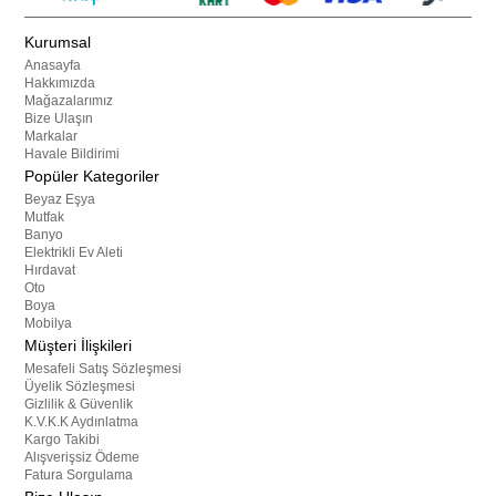
Kurumsal
Anasayfa
Hakkımızda
Mağazalarımız
Bize Ulaşın
Markalar
Havale Bildirimi
Popüler Kategoriler
Beyaz Eşya
Mutfak
Banyo
Elektrikli Ev Aleti
Hırdavat
Oto
Boya
Mobilya
Müşteri İlişkileri
Mesafeli Satış Sözleşmesi
Üyelik Sözleşmesi
Gizlilik & Güvenlik
K.V.K.K Aydınlatma
Kargo Takibi
Alışverişsiz Ödeme
Fatura Sorgulama