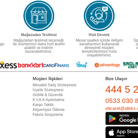
Mağazadan Teslimat
Hızlı Destek
Mağazadan teslimat seçeneği
Mesai saatleri içinde iletişim
Si
rgo
ile ürünlerinizi daha hızlı teslim
kanallarımızı kullanarak
i
alabilir ve indirim
deneyimli müşteri
v
kazanabilirsiniz.
temsilcilerimize hızla
ulaşabilirisiniz.
Müşteri İlişkileri
Bize Ulaşın
Mesafeli Satış Sözleşmesi
444 5 
Üyelik Sözleşmesi
Gizlilik & Güvenlik
0533 030 
K.V.K.K Aydınlatma
Kargo Takibi
eticaret@afeks.
Alışverişsiz Ödeme
Fatura Sorgulama