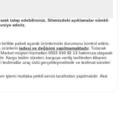
ak talep edebilirsiniz. Sitemizdeki açıklamalar sürekli
avsiye ederiz.
irlikte paketi açarak ürünlerinizin durumunu kontrol ediniz.
a ürünlerin
iadesi ve değişimi yapılmamaktadır
. Tutanak
pı Market müşteri hizmetleri
0533 030 82 13
hattımıza ulaşarak
ir. Kargo teslim süreleri, kargoya veriliş tarihinden itibaren
i teslimatlar araç üstü gerçekleşmektedir ve teslimat süreleri
m işlemi mutlaka yetkili servis tarafından yapılmalıdır. Aksi