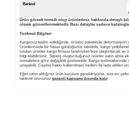
Barkod
Ürün görseli temsili olup ürünlerimiz hakkında detaylı bil
olarak güncellenmektedir. Bazı detaylar sadece kataloglar
Teslimat Bilgileri
Kargonuz teslim edildiğinde, ürünün paketinde deformasyon vey
Ürünlerinizde bir hasar gördüğünüz takdirde, kargo yetkilisind
tutulan ürünler kargo firması tarafından bize ulaştırılacak ve 
bilgi alabilirsiniz. Sipariş oluşturduğunuz ürünler satın alma ek
mesafelere göre değişiklik gösterebilir. Kargo teslimatlarınd
uzayabilir. Cayma hakkı kullanılması nedeni ile iade edilen ürü
Eğer satın aldığınız ürün kurulum gerektiriyorsa, size en yakın
taktirde ürününüz
garanti kapsamı dışında kalır
.