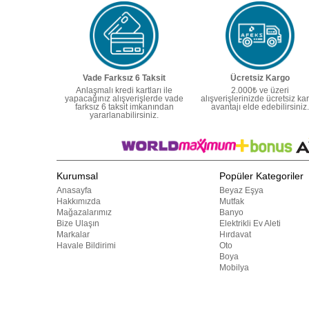
Vade Farksız 6 Taksit
Ücretsiz Kargo
Anlaşmalı kredi kartları ile
2.000₺ ve üzeri
yapacağınız alışverişlerde vade
alışverişlerinizde ücretsiz ka
farksız 6 taksit imkanından
avantajı elde edebilirsiniz.
yararlanabilirsiniz.
Kurumsal
Popüler Kategoriler
Anasayfa
Beyaz Eşya
Hakkımızda
Mutfak
Mağazalarımız
Banyo
Bize Ulaşın
Elektrikli Ev Aleti
Markalar
Hırdavat
Havale Bildirimi
Oto
Boya
Mobilya