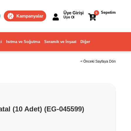
Üye Girişi
Sepetim
0
Kampanyalar
Üye Ol
ci
Isıtma ve Soğutma
Seramik ve İnşaat
Diğer
< Önceki Sayfaya Dön
tal (10 Adet) (EG-045599)