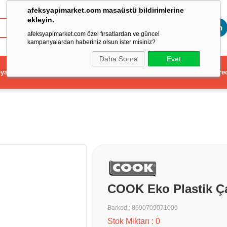
afeksyapimarket.com masaüstü bildirimlerine
ekleyin.
Toptan
afeksyapimarket.com özel fırsatlardan ve güncel
kampanyalardan haberiniz olsun ister misiniz?
Daha Sonra
Evet
ya
Elektrikli El Aleti
Aydınlatma ve Elektrik
Dekorasyon ve Ev Gere
COOK Eko Plastik Ça
Barkod
:
8690709071009
Stok Miktarı
:
0