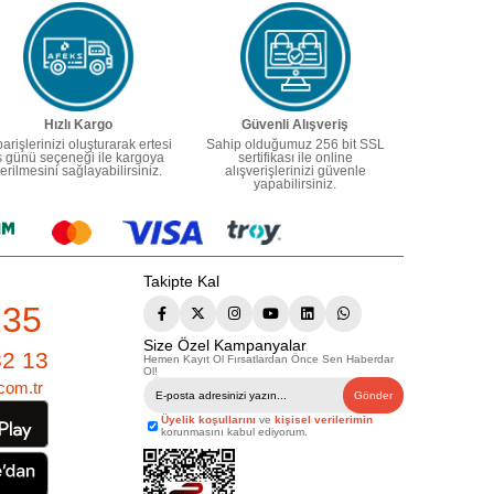
Hızlı Kargo
Güvenli Alışveriş
parişlerinizi oluşturarak ertesi
Sahip olduğumuz 256 bit SSL
ş günü seçeneği ile kargoya
sertifikası ile online
erilmesini sağlayabilirsiniz.
alışverişlerinizi güvenle
yapabilirsiniz.
Takipte Kal
235
Size Özel Kampanyalar
82 13
Hemen Kayıt Ol Fırsatlardan Önce Sen Haberdar
Ol!
com.tr
Gönder
Üyelik koşullarını
ve
kişisel verilerimin
korunmasını kabul ediyorum.