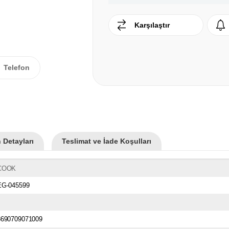
Karşılaştır
Telefon
 Detayları
Teslimat ve İade Koşulları
COOK
EG-045599
8690709071009