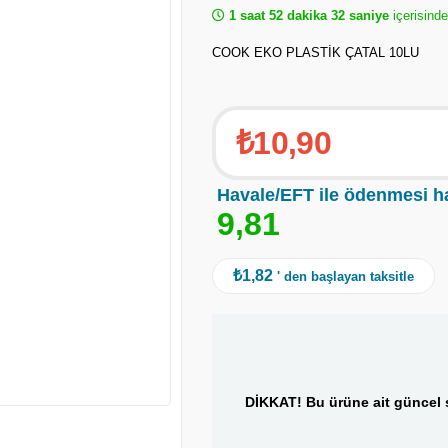
1 saat 52 dakika 32 saniye
içerisinde
COOK EKO PLASTİK ÇATAL 10LU
₺10,90
Havale/EFT ile ödenmesi h
9
,
8
1
₺1,82
' den başlayan taksitle
DİKKAT! Bu ürüne ait güncel s