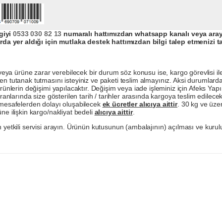
giyi
0533 030 82 13
numaralı hattımızdan whatsapp kanalı veya arayar
da yer aldığı için mutlaka destek hattımızdan bilgi talep etmenizi t
a ürüne zarar verebilecek bir durum söz konusu ise, kargo görevlisi ile b
en tutanak tutmasını isteyiniz ve paketi teslim almayınız. Aksi durumlard
ürünlerin değişimi yapılacaktır. Değişim veya iade işleminiz için Afeks Ya
ranlarında size gösterilen tarih / tarihler arasında kargoya teslim edilecekt
a mesafelerden dolayı oluşabilecek
ek ücretler alıcıya aittir
. 30 kg ve üzer
ne ilişkin kargo/nakliyat bedeli
alıcıya aittir
.
 yetkili servisi arayın. Ürünün kutusunun (ambalajının) açılması ve kurulu