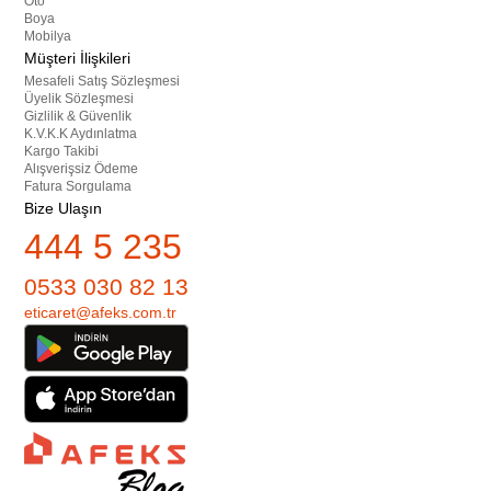
Oto
Boya
Mobilya
Müşteri İlişkileri
Mesafeli Satış Sözleşmesi
Üyelik Sözleşmesi
Gizlilik & Güvenlik
K.V.K.K Aydınlatma
Kargo Takibi
Alışverişsiz Ödeme
Fatura Sorgulama
Bize Ulaşın
444 5 235
0533 030 82 13
eticaret@afeks.com.tr