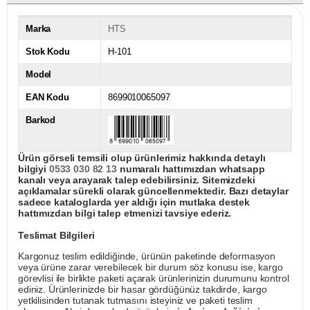
Marka
HTS
Stok Kodu
H-101
Model
EAN Kodu
8699010065097
Barkod
Ürün görseli temsili olup ürünlerimiz hakkında detaylı
bilgiyi
0533 030 82 13
numaralı hattımızdan whatsapp
kanalı veya arayarak talep edebilirsiniz. Sitemizdeki
açıklamalar sürekli olarak güncellenmektedir. Bazı detaylar
sadece kataloglarda yer aldığı için mutlaka destek
hattımızdan bilgi talep etmenizi tavsiye ederiz.
Teslimat Bilgileri
Kargonuz teslim edildiğinde, ürünün paketinde deformasyon
veya ürüne zarar verebilecek bir durum söz konusu ise, kargo
görevlisi ile birlikte paketi açarak ürünlerinizin durumunu kontrol
ediniz. Ürünlerinizde bir hasar gördüğünüz takdirde, kargo
yetkilisinden tutanak tutmasını isteyiniz ve paketi teslim