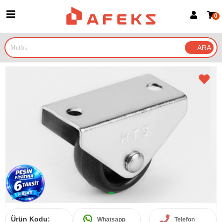
0
Üye Girişi
Üye Ol
Google İle Bağlan
Ürün Kodu:
Whatsapp
Telefon