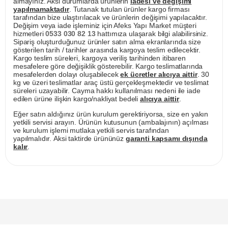
almayınız. Aksi durumlarda ürünlerin
iadesi ve değişimi
yapılmamaktadır
. Tutanak tutulan ürünler kargo firması
tarafından bize ulaştırılacak ve ürünlerin değişimi yapılacaktır.
Değişim veya iade işleminiz için Afeks Yapı Market müşteri
hizmetleri
0533 030 82 13
hattımıza ulaşarak bilgi alabilirsiniz.
Sipariş oluşturduğunuz ürünler satın alma ekranlarında size
gösterilen tarih / tarihler arasında kargoya teslim edilecektir.
Kargo teslim süreleri, kargoya veriliş tarihinden itibaren
mesafelere göre değişiklik gösterebilir. Kargo teslimatlarında
mesafelerden dolayı oluşabilecek
ek ücretler alıcıya aittir
. 30
kg ve üzeri teslimatlar araç üstü gerçekleşmektedir ve teslimat
süreleri uzayabilir. Cayma hakkı kullanılması nedeni ile iade
edilen ürüne ilişkin kargo/nakliyat bedeli
alıcıya aittir
.
Eğer satın aldığınız ürün kurulum gerektiriyorsa, size en yakın
yetkili servisi arayın. Ürünün kutusunun (ambalajının) açılması
ve kurulum işlemi mutlaka yetkili servis tarafından
yapılmalıdır. Aksi taktirde ürününüz
garanti kapsamı dışında
kalır
.