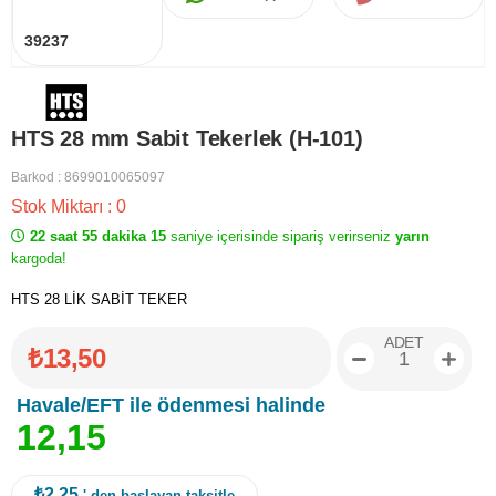
39237
HTS 28 mm Sabit Tekerlek (H-101)
Barkod
:
8699010065097
Stok Miktarı
:
0
22 saat 55 dakika 15
saniye içerisinde sipariş verirseniz
yarın
kargoda!
HTS 28 LİK SABİT TEKER
ADET
₺13,50
Havale/EFT ile ödenmesi halinde
1
2
,
1
5
₺2,25
' den başlayan taksitle