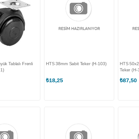
yük Tablalı Frenli
HTS 38mm Sabit Teker (H-103)
HTS 50x20 
21)
Teker (H-
₺18,25
₺87,50