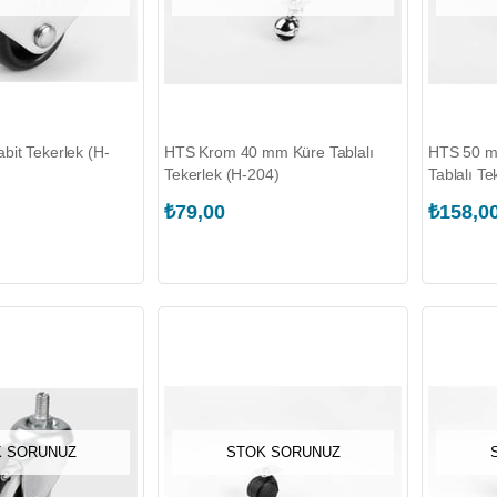
it Tekerlek (H-
HTS Krom 40 mm Küre Tablalı
HTS 50 mm
Tekerlek (H-204)
Tablalı Te
₺79,00
₺158,0
 SORUNUZ
STOK SORUNUZ