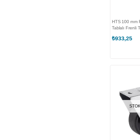
HTS 100 mm P
Tablalı Frenli
₺933,25
STOK