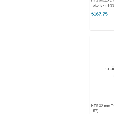
HTS 50x20 L K
Tekerlek (H-3
₺167,75
STOK
HTS 32 mm Tab
157)