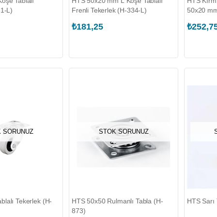
öşe Tablalı
HTS 50x20 mm L Köşe Tablalı
HTS Kırmı
31-L)
Frenli Tekerlek (H-334-L)
50x20 mm
₺181,25
₺252,7
 SORUNUZ
STOK SORUNUZ
lalı Tekerlek (H-
HTS 50x50 Rulmanlı Tabla (H-
HTS Sarı 
873)