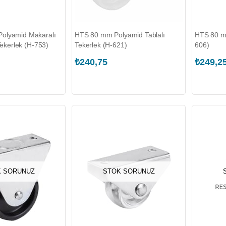
olyamid Makaralı
HTS 80 mm Polyamid Tablalı
HTS 80 mm
 Tekerlek (H-753)
Tekerlek (H-621)
606)
₺240,75
₺249,2
 SORUNUZ
STOK SORUNUZ