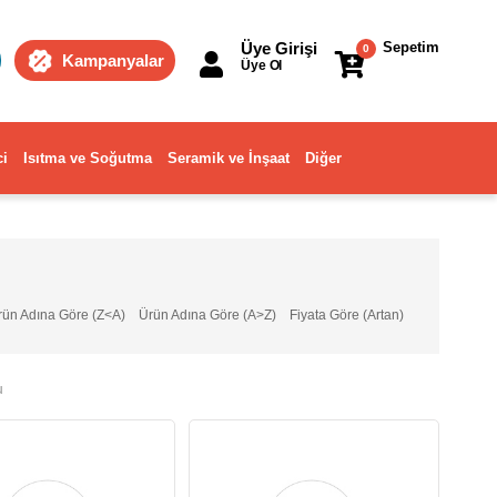
Üye Girişi
Sepetim
0
Kampanyalar
Üye Ol
ci
Isıtma ve Soğutma
Seramik ve İnşaat
Diğer
rün Adına Göre (Z<A)
Ürün Adına Göre (A>Z)
Fiyata Göre (Artan)
u