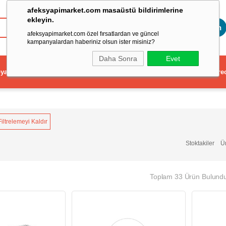
afeksyapimarket.com masaüstü bildirimlerine
ekleyin.
Toptan
afeksyapimarket.com özel fırsatlardan ve güncel
kampanyalardan haberiniz olsun ister misiniz?
Daha Sonra
Evet
ya
Elektrikli El Aleti
Aydınlatma ve Elektrik
Dekorasyon ve Ev Gere
Filtrelemeyi Kaldır
Stoktakiler
Ü
Toplam 33 Ürün Bulund