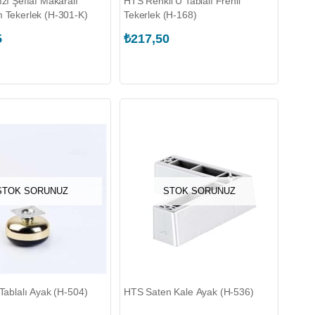
zı Şeffaf Makaralı
HTS Renkli U Tablalı Frenli
 Tekerlek (H-301-K)
Tekerlek (H-168)
5
₺217,50
STOK SORUNUZ
STOK SORUNUZ
Tablalı Ayak (H-504)
HTS Saten Kale Ayak (H-536)