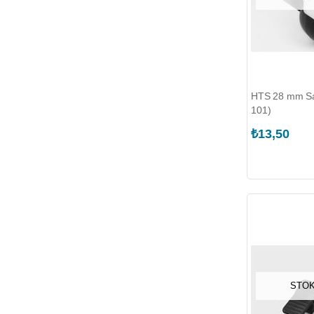
HTS 28 mm Sab
101)
₺13,50
STOK