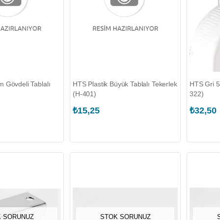
 Gövdeli Tablalı
HTS Plastik Büyük Tablalı Tekerlek
HTS Gri 5
(H-401)
322)
₺15,25
₺32,50
 SORUNUZ
STOK SORUNUZ