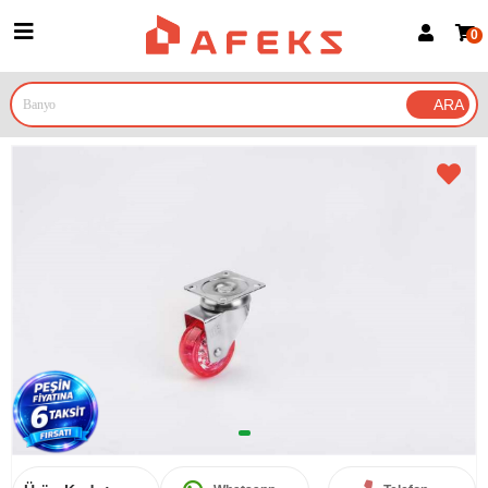
0
Üye Girişi
Üye Ol
Google İle Bağlan