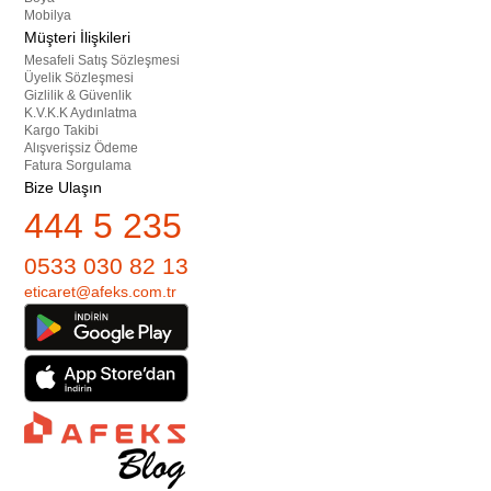
Mobilya
Müşteri İlişkileri
Mesafeli Satış Sözleşmesi
Üyelik Sözleşmesi
Gizlilik & Güvenlik
K.V.K.K Aydınlatma
Kargo Takibi
Alışverişsiz Ödeme
Fatura Sorgulama
Bize Ulaşın
444 5 235
0533 030 82 13
eticaret@afeks.com.tr