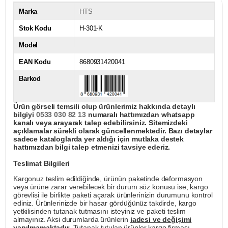
Marka
HTS
Stok Kodu
H-301-K
Model
EAN Kodu
8680931420041
Barkod
Ürün görseli temsili olup ürünlerimiz hakkında detaylı
bilgiyi
0533 030 82 13
numaralı hattımızdan whatsapp
kanalı veya arayarak talep edebilirsiniz. Sitemizdeki
açıklamalar sürekli olarak güncellenmektedir. Bazı detaylar
sadece kataloglarda yer aldığı için mutlaka destek
hattımızdan bilgi talep etmenizi tavsiye ederiz.
Teslimat Bilgileri
Kargonuz teslim edildiğinde, ürünün paketinde deformasyon
veya ürüne zarar verebilecek bir durum söz konusu ise, kargo
görevlisi ile birlikte paketi açarak ürünlerinizin durumunu kontrol
ediniz. Ürünlerinizde bir hasar gördüğünüz takdirde, kargo
yetkilisinden tutanak tutmasını isteyiniz ve paketi teslim
almayınız. Aksi durumlarda ürünlerin
iadesi ve değişimi
yapılmamaktadır
. Tutanak tutulan ürünler kargo firması