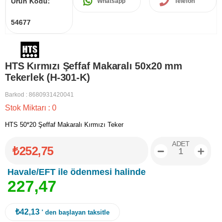
Ürün Kodu:
Whatsapp
Telefon
54677
HTS Kırmızı Şeffaf Makaralı 50x20 mm
Tekerlek (H-301-K)
Barkod
:
8680931420041
Stok Miktarı
:
0
HTS 50*20 Şeffaf Makaralı Kırmızı Teker
ADET
₺252,75
Havale/EFT ile ödenmesi halinde
2
2
7
,
4
7
₺42,13
' den başlayan taksitle