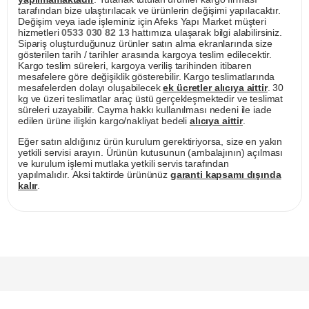
tarafından bize ulaştırılacak ve ürünlerin değişimi yapılacaktır.
Değişim veya iade işleminiz için Afeks Yapı Market müşteri
hizmetleri
0533 030 82 13
hattımıza ulaşarak bilgi alabilirsiniz.
Sipariş oluşturduğunuz ürünler satın alma ekranlarında size
gösterilen tarih / tarihler arasında kargoya teslim edilecektir.
Kargo teslim süreleri, kargoya veriliş tarihinden itibaren
mesafelere göre değişiklik gösterebilir. Kargo teslimatlarında
mesafelerden dolayı oluşabilecek
ek ücretler alıcıya aittir
. 30
kg ve üzeri teslimatlar araç üstü gerçekleşmektedir ve teslimat
süreleri uzayabilir. Cayma hakkı kullanılması nedeni ile iade
edilen ürüne ilişkin kargo/nakliyat bedeli
alıcıya aittir
.
Eğer satın aldığınız ürün kurulum gerektiriyorsa, size en yakın
yetkili servisi arayın. Ürünün kutusunun (ambalajının) açılması
ve kurulum işlemi mutlaka yetkili servis tarafından
yapılmalıdır. Aksi taktirde ürününüz
garanti kapsamı dışında
kalır
.