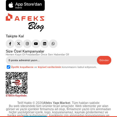
Takipte Kal
Size Özel Kampanyalar
Hemen Kayıt Ol Fırsatlardan Önce Sen Haberdar Ol!
Gönder
Üyelik koşullarını
ve
kişisel verilerimin
korunmasını kabul ediyorum.
Telif Hakkı © 2026
Afeks Yapı Market
. Tüm hakları saklıdır.
Bu web sitesindeki tüm ürünler ticari amaçlıdır. Web sitemizde yer alan
görsel ve yazılı içerikler firmamıza ait olup, firmamızın yazılı izni alınmadan
hiçbir yazılı/görsel içerik, logo, kopyalanamaz, kaynak gösterilemez ve
başka yerlerde kullanılamaz. İçeriklerin izin alınmadan kopyalanması ve