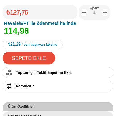
ADET
₺127,75
Havale/EFT ile ödenmesi halinde
1
1
4
,
9
8
₺21,29
' den başlayan taksitle
Toptan İçin Teklif Sepetine Ekle
Karşılaştır
Ürün Özellikleri