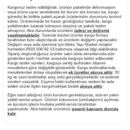
Kargonuz teslim edildiğinde, ürünün paketinde deformasyon
veya ürüne zarar verebilecek bir durum söz konusu ise, kargo
görevlisi ile birlikte paketi açarak ürünlerinizin durumunu kontrol
ediniz. Ürünlerinizde bir hasar gördüğünüz takdirde, kargo
yetkilisinden tutanak tutmasını isteyiniz ve paketi teslim
almayınız. Aksi durumlarda ürünlerin
iadesi ve değişimi
yapılmamaktadır
. Tutanak tutulan ürünler kargo firması
tarafından bize ulaştırılacak ve ürünlerin değişimi yapılacaktır.
Değişim veya iade işleminiz için Afeks Yapı Market müşteri
hizmetleri
0533 030 82 13
hattımıza ulaşarak bilgi alabilirsiniz.
Sipariş oluşturduğunuz ürünler satın alma ekranlarında size
gösterilen tarih / tarihler arasında kargoya teslim edilecektir.
Kargo teslim süreleri, kargoya veriliş tarihinden itibaren
mesafelere göre değişiklik gösterebilir. Kargo teslimatlarında
mesafelerden dolayı oluşabilecek
ek ücretler alıcıya aittir
. 30
kg ve üzeri teslimatlar araç üstü gerçekleşmektedir ve teslimat
süreleri uzayabilir. Cayma hakkı kullanılması nedeni ile iade
edilen ürüne ilişkin kargo/nakliyat bedeli
alıcıya aittir
.
Eğer satın aldığınız ürün kurulum gerektiriyorsa, size en yakın
yetkili servisi arayın. Ürünün kutusunun (ambalajının) açılması
ve kurulum işlemi mutlaka yetkili servis tarafından
yapılmalıdır. Aksi taktirde ürününüz
garanti kapsamı dışında
kalır
.