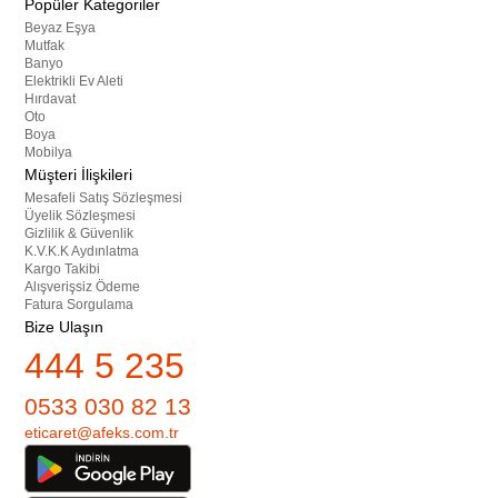
Popüler Kategoriler
Beyaz Eşya
Mutfak
Banyo
Elektrikli Ev Aleti
Hırdavat
Oto
Boya
Mobilya
Müşteri İlişkileri
Mesafeli Satış Sözleşmesi
Üyelik Sözleşmesi
Gizlilik & Güvenlik
K.V.K.K Aydınlatma
Kargo Takibi
Alışverişsiz Ödeme
Fatura Sorgulama
Bize Ulaşın
444 5 235
0533 030 82 13
eticaret@afeks.com.tr