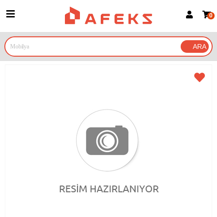
0
Üye Girişi
Üye Ol
Google İle Bağlan