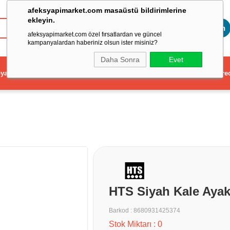
afeksyapimarket.com masaüstü bildirimlerine
ekleyin.
Toptan
afeksyapimarket.com özel fırsatlardan ve güncel
kampanyalardan haberiniz olsun ister misiniz?
Daha Sonra
Evet
ya
Elektrikli El Aleti
Aydınlatma ve Elektrik
Dekorasyon ve Ev Gere
HTS Siyah Kale Ayak
Barkod
:
8680931425374
Stok Miktarı
:
0