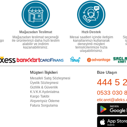
Mağazadan Teslimat
Hızlı Destek
Mağazadan teslimat seçeneği
Mesai saatleri içinde iletişim
Si
rgo
ile ürünlerinizi daha hızlı teslim
kanallarımızı kullanarak
i
alabilir ve indirim
deneyimli müşteri
v
kazanabilirsiniz.
temsilcilerimize hızla
ulaşabilirisiniz.
Müşteri İlişkileri
Bize Ulaşın
Mesafeli Satış Sözleşmesi
444 5 
Üyelik Sözleşmesi
Gizlilik & Güvenlik
0533 030 
K.V.K.K Aydınlatma
Kargo Takibi
eticaret@afeks.
Alışverişsiz Ödeme
Fatura Sorgulama