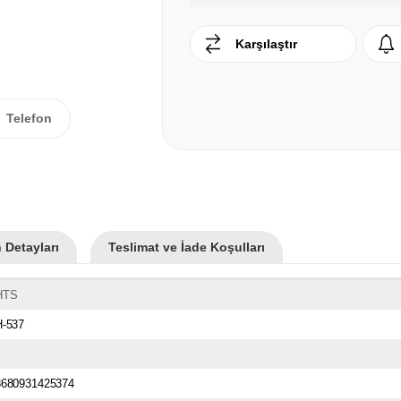
Karşılaştır
Telefon
 Detayları
Teslimat ve İade Koşulları
HTS
H-537
8680931425374