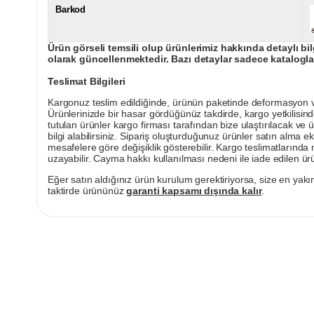
Barkod
Ürün görseli temsili olup ürünlerimiz hakkında detaylı bil
olarak güncellenmektedir. Bazı detaylar sadece kataloglar
Teslimat Bilgileri
Kargonuz teslim edildiğinde, ürünün paketinde deformasyon vey
Ürünlerinizde bir hasar gördüğünüz takdirde, kargo yetkilisind
tutulan ürünler kargo firması tarafından bize ulaştırılacak ve 
bilgi alabilirsiniz. Sipariş oluşturduğunuz ürünler satın alma ek
mesafelere göre değişiklik gösterebilir. Kargo teslimatlarınd
uzayabilir. Cayma hakkı kullanılması nedeni ile iade edilen ürü
Eğer satın aldığınız ürün kurulum gerektiriyorsa, size en yakın
taktirde ürününüz
garanti kapsamı dışında kalır
.