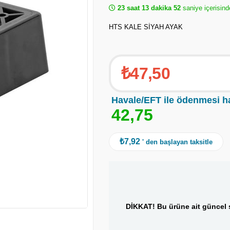
23 saat 13 dakika 52
saniye içerisind
HTS KALE SİYAH AYAK
₺47,50
Havale/EFT ile ödenmesi h
4
2
,
7
5
₺7,92
' den başlayan taksitle
DİKKAT! Bu ürüne ait güncel s