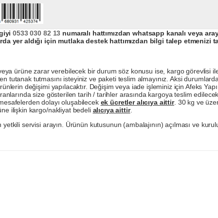
giyi
0533 030 82 13
numaralı hattımızdan whatsapp kanalı veya arayar
da yer aldığı için mutlaka destek hattımızdan bilgi talep etmenizi t
a ürüne zarar verebilecek bir durum söz konusu ise, kargo görevlisi ile b
en tutanak tutmasını isteyiniz ve paketi teslim almayınız. Aksi durumlard
ürünlerin değişimi yapılacaktır. Değişim veya iade işleminiz için Afeks Ya
ranlarında size gösterilen tarih / tarihler arasında kargoya teslim edilecekt
a mesafelerden dolayı oluşabilecek
ek ücretler alıcıya aittir
. 30 kg ve üzer
ne ilişkin kargo/nakliyat bedeli
alıcıya aittir
.
 yetkili servisi arayın. Ürünün kutusunun (ambalajının) açılması ve kurulu