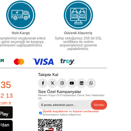
Hızlı Kargo
Güvenli Alışveriş
parişlerinizi oluşturarak ertesi
Sahip olduğumuz 256 bit SSL
ş günü seçeneği ile kargoya
sertifikası ile online
erilmesini sağlayabilirsiniz.
alışverişlerinizi güvenle
yapabilirsiniz.
Takipte Kal
235
Size Özel Kampanyalar
82 13
Hemen Kayıt Ol Fırsatlardan Önce Sen Haberdar
Ol!
com.tr
Gönder
Üyelik koşullarını
ve
kişisel verilerimin
korunmasını kabul ediyorum.