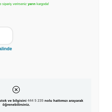
e sipariş verirseniz
yarın
kargoda!
alinde
tok ve bilgisini
444 5 235
nolu hattımızı arayarak
öğrenebilirsiniz.