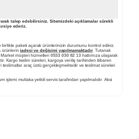
ak talep edebilirsiniz. Sitemizdeki açıklamalar sürekli
avsiye ederiz.
irlikte paketi açarak ürünlerinizin durumunu kontrol ediniz.
a ürünlerin
iadesi ve değişimi yapılmamaktadır
. Tutanak
pı Market müşteri hizmetleri
0533 030 82 13
hattımıza ulaşarak
ir. Kargo teslim süreleri, kargoya veriliş tarihinden itibaren
i teslimatlar araç üstü gerçekleşmektedir ve teslimat süreleri
m işlemi mutlaka yetkili servis tarafından yapılmalıdır. Aksi