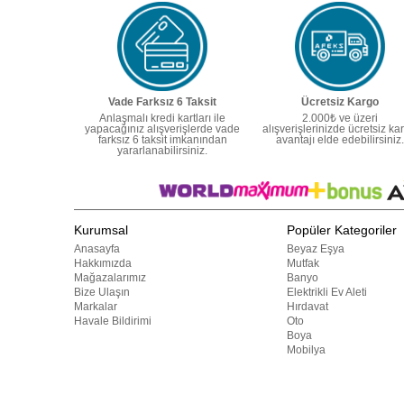
Vade Farksız 6 Taksit
Ücretsiz Kargo
Anlaşmalı kredi kartları ile
2.000₺ ve üzeri
yapacağınız alışverişlerde vade
alışverişlerinizde ücretsiz ka
farksız 6 taksit imkanından
avantajı elde edebilirsiniz.
yararlanabilirsiniz.
Kurumsal
Popüler Kategoriler
Anasayfa
Beyaz Eşya
Hakkımızda
Mutfak
Mağazalarımız
Banyo
Bize Ulaşın
Elektrikli Ev Aleti
Markalar
Hırdavat
Havale Bildirimi
Oto
Boya
Mobilya