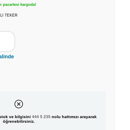
de
pazartesi kargoda!
ALI TEKER
alinde
tok ve bilgisini
444 5 235
nolu hattımızı arayarak
öğrenebilirsiniz.