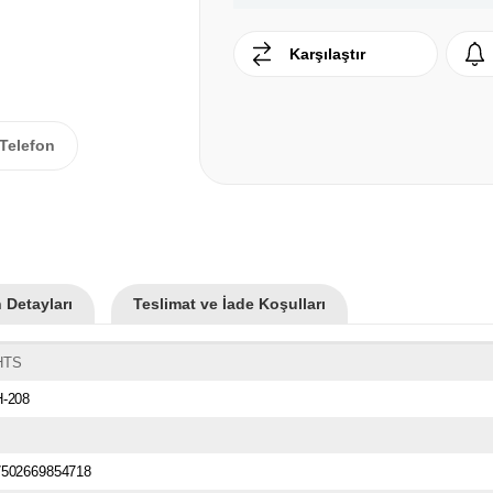
Karşılaştır
Telefon
 Detayları
Teslimat ve İade Koşulları
HTS
H-208
7502669854718