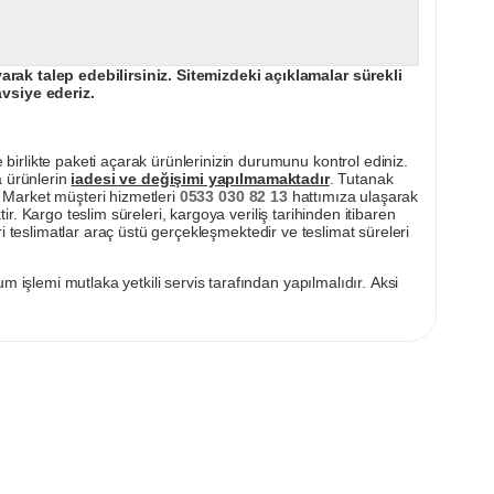
ak talep edebilirsiniz. Sitemizdeki açıklamalar sürekli
avsiye ederiz.
irlikte paketi açarak ürünlerinizin durumunu kontrol ediniz.
a ürünlerin
iadesi ve değişimi yapılmamaktadır
. Tutanak
pı Market müşteri hizmetleri
0533 030 82 13
hattımıza ulaşarak
ir. Kargo teslim süreleri, kargoya veriliş tarihinden itibaren
i teslimatlar araç üstü gerçekleşmektedir ve teslimat süreleri
m işlemi mutlaka yetkili servis tarafından yapılmalıdır. Aksi