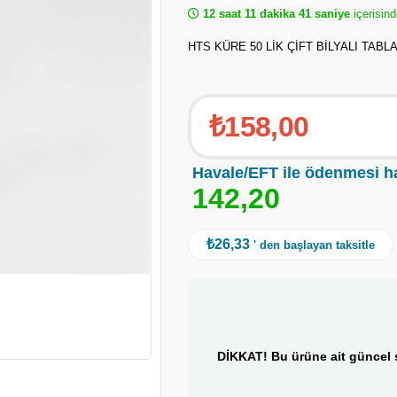
12 saat 11 dakika 40 saniye
içerisin
HTS KÜRE 50 LİK ÇİFT BİLYALI TABL
₺158,00
Havale/EFT ile ödenmesi h
1
4
2
,
2
0
₺26,33
' den başlayan taksitle
DİKKAT! Bu ürüne ait güncel s