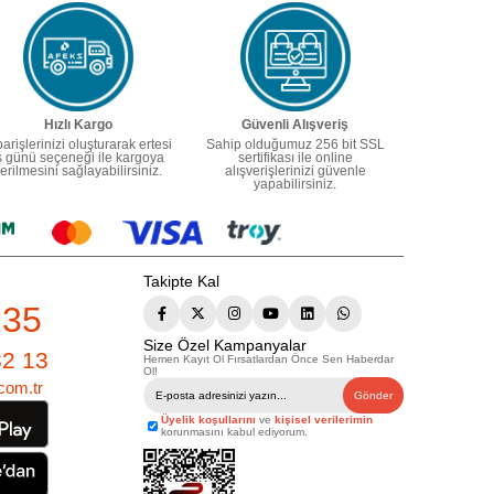
Hızlı Kargo
Güvenli Alışveriş
parişlerinizi oluşturarak ertesi
Sahip olduğumuz 256 bit SSL
ş günü seçeneği ile kargoya
sertifikası ile online
erilmesini sağlayabilirsiniz.
alışverişlerinizi güvenle
yapabilirsiniz.
Takipte Kal
235
Size Özel Kampanyalar
82 13
Hemen Kayıt Ol Fırsatlardan Önce Sen Haberdar
Ol!
com.tr
Gönder
Üyelik koşullarını
ve
kişisel verilerimin
korunmasını kabul ediyorum.