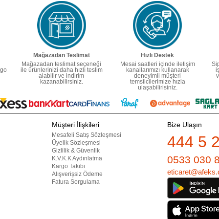
Mağazadan Teslimat
Hızlı Destek
Mağazadan teslimat seçeneği
Mesai saatleri içinde iletişim
Si
rgo
ile ürünlerinizi daha hızlı teslim
kanallarımızı kullanarak
i
alabilir ve indirim
deneyimli müşteri
v
kazanabilirsiniz.
temsilcilerimize hızla
ulaşabilirisiniz.
Müşteri İlişkileri
Bize Ulaşın
Mesafeli Satış Sözleşmesi
444 5 
Üyelik Sözleşmesi
Gizlilik & Güvenlik
0533 030 
K.V.K.K Aydınlatma
Kargo Takibi
eticaret@afeks.
Alışverişsiz Ödeme
Fatura Sorgulama