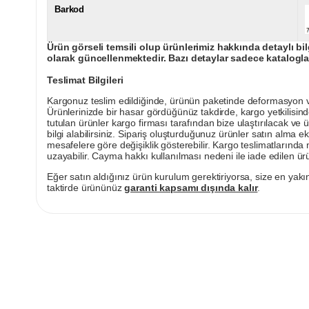
Barkod
Ürün görseli temsili olup ürünlerimiz hakkında detaylı bil
olarak güncellenmektedir. Bazı detaylar sadece kataloglar
Teslimat Bilgileri
Kargonuz teslim edildiğinde, ürünün paketinde deformasyon vey
Ürünlerinizde bir hasar gördüğünüz takdirde, kargo yetkilisind
tutulan ürünler kargo firması tarafından bize ulaştırılacak ve 
bilgi alabilirsiniz. Sipariş oluşturduğunuz ürünler satın alma ek
mesafelere göre değişiklik gösterebilir. Kargo teslimatlarınd
uzayabilir. Cayma hakkı kullanılması nedeni ile iade edilen ürü
Eğer satın aldığınız ürün kurulum gerektiriyorsa, size en yakın
taktirde ürününüz
garanti kapsamı dışında kalır
.