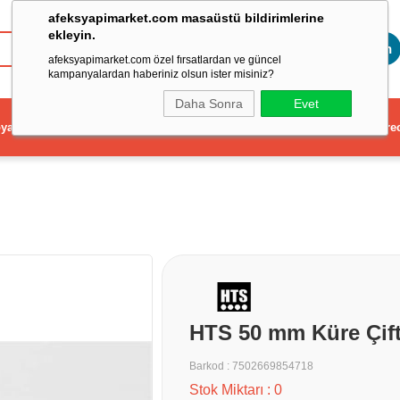
afeksyapimarket.com masaüstü bildirimlerine
ekleyin.
Toptan
afeksyapimarket.com özel fırsatlardan ve güncel
kampanyalardan haberiniz olsun ister misiniz?
Daha Sonra
Evet
ya
Elektrikli El Aleti
Aydınlatma ve Elektrik
Dekorasyon ve Ev Gere
HTS 50 mm Küre Çift 
Barkod
:
7502669854718
Stok Miktarı
:
0