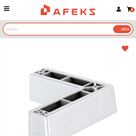
0
Üye Girişi
Üye Ol
Google İle Bağlan