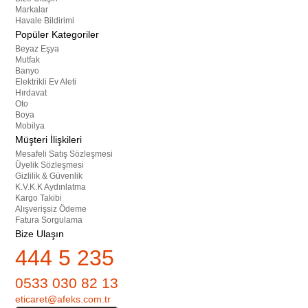
Markalar
Havale Bildirimi
Popüler Kategoriler
Beyaz Eşya
Mutfak
Banyo
Elektrikli Ev Aleti
Hırdavat
Oto
Boya
Mobilya
Müşteri İlişkileri
Mesafeli Satış Sözleşmesi
Üyelik Sözleşmesi
Gizlilik & Güvenlik
K.V.K.K Aydınlatma
Kargo Takibi
Alışverişsiz Ödeme
Fatura Sorgulama
Bize Ulaşın
444 5 235
0533 030 82 13
eticaret@afeks.com.tr