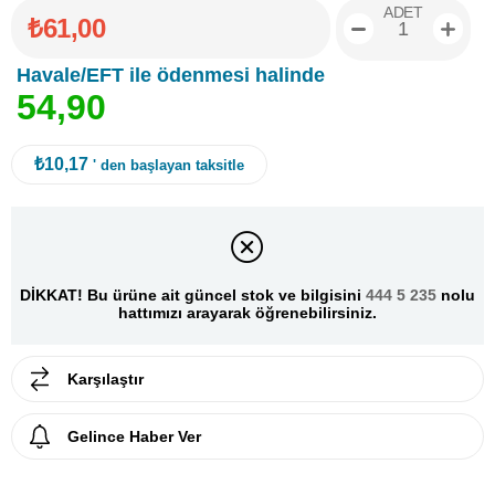
ADET
₺61,00
Havale/EFT ile ödenmesi halinde
5
4
,
9
0
₺10,17
' den başlayan taksitle
DİKKAT! Bu ürüne ait güncel stok ve bilgisini
444 5 235
nolu
hattımızı arayarak öğrenebilirsiniz.
Karşılaştır
Gelince Haber Ver