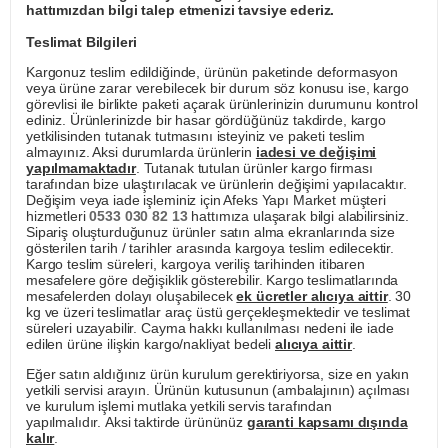
hattımızdan bilgi talep etmenizi tavsiye ederiz.
Teslimat Bilgileri
Kargonuz teslim edildiğinde, ürünün paketinde deformasyon
veya ürüne zarar verebilecek bir durum söz konusu ise, kargo
görevlisi ile birlikte paketi açarak ürünlerinizin durumunu kontrol
ediniz. Ürünlerinizde bir hasar gördüğünüz takdirde, kargo
yetkilisinden tutanak tutmasını isteyiniz ve paketi teslim
almayınız. Aksi durumlarda ürünlerin
iadesi ve değişimi
yapılmamaktadır
. Tutanak tutulan ürünler kargo firması
tarafından bize ulaştırılacak ve ürünlerin değişimi yapılacaktır.
Değişim veya iade işleminiz için Afeks Yapı Market müşteri
hizmetleri
0533 030 82 13
hattımıza ulaşarak bilgi alabilirsiniz.
Sipariş oluşturduğunuz ürünler satın alma ekranlarında size
gösterilen tarih / tarihler arasında kargoya teslim edilecektir.
Kargo teslim süreleri, kargoya veriliş tarihinden itibaren
mesafelere göre değişiklik gösterebilir. Kargo teslimatlarında
mesafelerden dolayı oluşabilecek
ek ücretler alıcıya aittir
. 30
kg ve üzeri teslimatlar araç üstü gerçekleşmektedir ve teslimat
süreleri uzayabilir. Cayma hakkı kullanılması nedeni ile iade
edilen ürüne ilişkin kargo/nakliyat bedeli
alıcıya aittir
.
Eğer satın aldığınız ürün kurulum gerektiriyorsa, size en yakın
yetkili servisi arayın. Ürünün kutusunun (ambalajının) açılması
ve kurulum işlemi mutlaka yetkili servis tarafından
yapılmalıdır. Aksi taktirde ürününüz
garanti kapsamı dışında
kalır
.