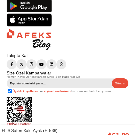
Takipte Kal
Size Özel Kampanyalar
Hemen Kayıt Ol Fırsatlardan Önce Sen Haberdar Ol!
Gönder
Üyelik koşullarını
ve
kişisel verilerimin
korunmasını kabul ediyorum.
HTS Saten Kale Ayak (H-536)
Telif Hakkı © 2026
Afeks Yapı Market
. Tüm hakları saklıdır.