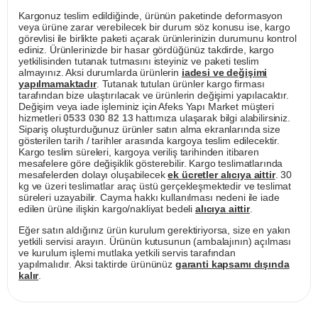
Kargonuz teslim edildiğinde, ürünün paketinde deformasyon
veya ürüne zarar verebilecek bir durum söz konusu ise, kargo
görevlisi ile birlikte paketi açarak ürünlerinizin durumunu kontrol
ediniz. Ürünlerinizde bir hasar gördüğünüz takdirde, kargo
yetkilisinden tutanak tutmasını isteyiniz ve paketi teslim
almayınız. Aksi durumlarda ürünlerin
iadesi ve değişimi
yapılmamaktadır
. Tutanak tutulan ürünler kargo firması
tarafından bize ulaştırılacak ve ürünlerin değişimi yapılacaktır.
Değişim veya iade işleminiz için Afeks Yapı Market müşteri
hizmetleri
0533 030 82 13
hattımıza ulaşarak bilgi alabilirsiniz.
Sipariş oluşturduğunuz ürünler satın alma ekranlarında size
gösterilen tarih / tarihler arasında kargoya teslim edilecektir.
Kargo teslim süreleri, kargoya veriliş tarihinden itibaren
mesafelere göre değişiklik gösterebilir. Kargo teslimatlarında
mesafelerden dolayı oluşabilecek
ek ücretler alıcıya aittir
. 30
kg ve üzeri teslimatlar araç üstü gerçekleşmektedir ve teslimat
süreleri uzayabilir. Cayma hakkı kullanılması nedeni ile iade
edilen ürüne ilişkin kargo/nakliyat bedeli
alıcıya aittir
.
Eğer satın aldığınız ürün kurulum gerektiriyorsa, size en yakın
yetkili servisi arayın. Ürünün kutusunun (ambalajının) açılması
ve kurulum işlemi mutlaka yetkili servis tarafından
yapılmalıdır. Aksi taktirde ürününüz
garanti kapsamı dışında
kalır
.