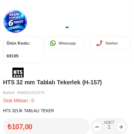
Ürün Kodu:
Whatsapp
Telefon
69195
HTS 32 mm Tablalı Tekerlek (H-157)
Barkod
:
8680931421574
Stok Miktarı
:
0
HTS 32'LİK TABLALI TEKER
ADET
₺107,00