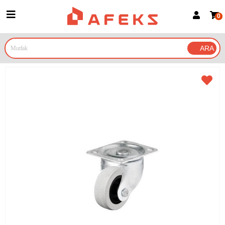
0
Üye Girişi
Üye Ol
Google İle Bağlan