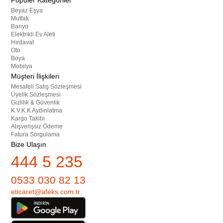
Popüler Kategoriler
Beyaz Eşya
Mutfak
Banyo
Elektrikli Ev Aleti
Hırdavat
Oto
Boya
Mobilya
Müşteri İlişkileri
Mesafeli Satış Sözleşmesi
Üyelik Sözleşmesi
Gizlilik & Güvenlik
K.V.K.K Aydınlatma
Kargo Takibi
Alışverişsiz Ödeme
Fatura Sorgulama
Bize Ulaşın
444 5 235
0533 030 82 13
eticaret@afeks.com.tr