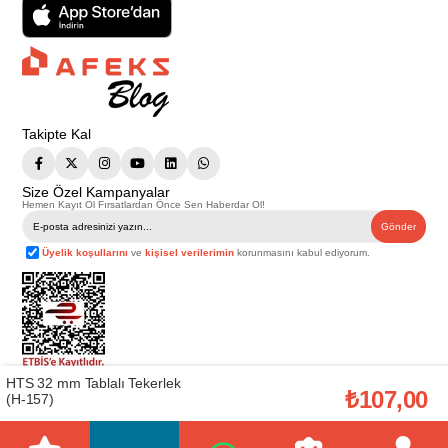
Takipte Kal
Size Özel Kampanyalar
Hemen Kayıt Ol Fırsatlardan Önce Sen Haberdar Ol!
Gönder
Üyelik koşullarını
ve
kişisel verilerimin
korunmasını kabul ediyorum.
HTS 32 mm Tablalı Tekerlek
Telif Hakkı © 2026
Afeks Yapı Market
. Tüm hakları saklıdır.
₺107,00
(H-157)
Bu web sitesindeki tüm ürünler ticari amaçlıdır. Web sitemizde yer alan
görsel ve yazılı içerikler firmamıza ait olup, firmamızın yazılı izni alınmadan
hiçbir yazılı/görsel içerik, logo, kopyalanamaz, kaynak gösterilemez ve
başka yerlerde kullanılamaz. İçeriklerin izin alınmadan kopyalanması ve