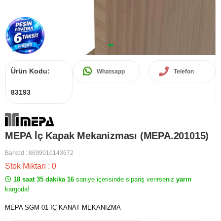
Ürün Kodu:
Whatsapp
Telefon
83193
MEPA İç Kapak Mekanizması (MEPA.201015)
Barkod
:
8699010143672
Stok Miktarı
:
0
18 saat 35 dakika 16
saniye içerisinde sipariş verirseniz
yarın
kargoda!
MEPA SGM 01 İÇ KANAT MEKANİZMA