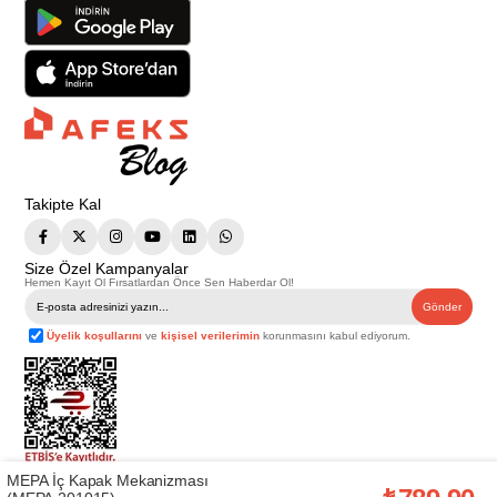
Takipte Kal
Size Özel Kampanyalar
Hemen Kayıt Ol Fırsatlardan Önce Sen Haberdar Ol!
Gönder
Üyelik koşullarını
ve
kişisel verilerimin
korunmasını kabul ediyorum.
MEPA İç Kapak Mekanizması
Telif Hakkı © 2026
Afeks Yapı Market
. Tüm hakları saklıdır.