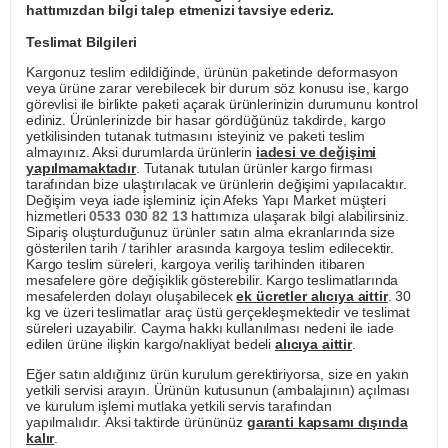
hattımızdan bilgi talep etmenizi tavsiye ederiz.
Teslimat Bilgileri
Kargonuz teslim edildiğinde, ürünün paketinde deformasyon
veya ürüne zarar verebilecek bir durum söz konusu ise, kargo
görevlisi ile birlikte paketi açarak ürünlerinizin durumunu kontrol
ediniz. Ürünlerinizde bir hasar gördüğünüz takdirde, kargo
yetkilisinden tutanak tutmasını isteyiniz ve paketi teslim
almayınız. Aksi durumlarda ürünlerin
iadesi ve değişimi
yapılmamaktadır
. Tutanak tutulan ürünler kargo firması
tarafından bize ulaştırılacak ve ürünlerin değişimi yapılacaktır.
Değişim veya iade işleminiz için Afeks Yapı Market müşteri
hizmetleri
0533 030 82 13
hattımıza ulaşarak bilgi alabilirsiniz.
Sipariş oluşturduğunuz ürünler satın alma ekranlarında size
gösterilen tarih / tarihler arasında kargoya teslim edilecektir.
Kargo teslim süreleri, kargoya veriliş tarihinden itibaren
mesafelere göre değişiklik gösterebilir. Kargo teslimatlarında
mesafelerden dolayı oluşabilecek
ek ücretler alıcıya aittir
. 30
kg ve üzeri teslimatlar araç üstü gerçekleşmektedir ve teslimat
süreleri uzayabilir. Cayma hakkı kullanılması nedeni ile iade
edilen ürüne ilişkin kargo/nakliyat bedeli
alıcıya aittir
.
Eğer satın aldığınız ürün kurulum gerektiriyorsa, size en yakın
yetkili servisi arayın. Ürünün kutusunun (ambalajının) açılması
ve kurulum işlemi mutlaka yetkili servis tarafından
yapılmalıdır. Aksi taktirde ürününüz
garanti kapsamı dışında
kalır
.