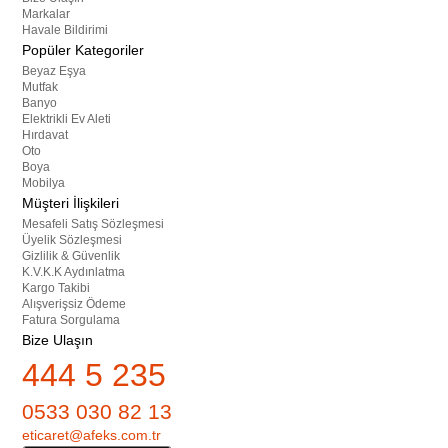
Markalar
Havale Bildirimi
Popüler Kategoriler
Beyaz Eşya
Mutfak
Banyo
Elektrikli Ev Aleti
Hırdavat
Oto
Boya
Mobilya
Müşteri İlişkileri
Mesafeli Satış Sözleşmesi
Üyelik Sözleşmesi
Gizlilik & Güvenlik
K.V.K.K Aydınlatma
Kargo Takibi
Alışverişsiz Ödeme
Fatura Sorgulama
Bize Ulaşın
444 5 235
0533 030 82 13
eticaret@afeks.com.tr