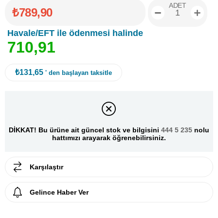
ADET
₺789,90
Havale/EFT ile ödenmesi halinde
7
1
0
,
9
1
₺131,65
' den başlayan taksitle
DİKKAT! Bu ürüne ait güncel stok ve bilgisini
444 5 235
nolu
hattımızı arayarak öğrenebilirsiniz.
Karşılaştır
Gelince Haber Ver