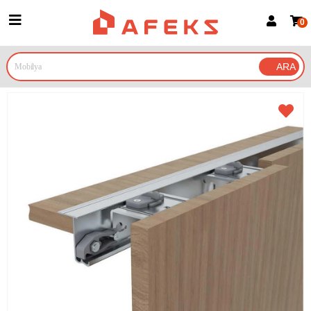
0
Üye Girişi
Üye Ol
Google İle Bağlan