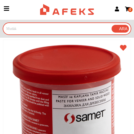
0
Üye Girişi
Üye Ol
Google İle Bağlan