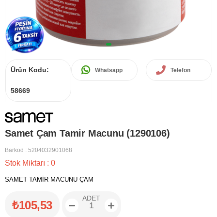
Ürün Kodu:
Whatsapp
Telefon
58669
Samet Çam Tamir Macunu (1290106)
Barkod
:
5204032901068
Stok Miktarı
:
0
SAMET TAMİR MACUNU ÇAM
ADET
₺105,53