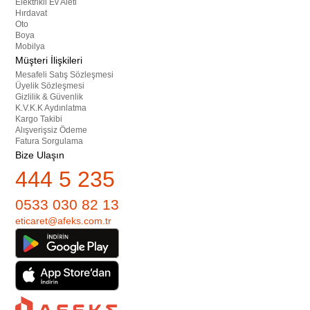
Elektrikli Ev Aleti
Hırdavat
Oto
Boya
Mobilya
Müşteri İlişkileri
Mesafeli Satış Sözleşmesi
Üyelik Sözleşmesi
Gizlilik & Güvenlik
K.V.K.K Aydınlatma
Kargo Takibi
Alışverişsiz Ödeme
Fatura Sorgulama
Bize Ulaşın
444 5 235
0533 030 82 13
eticaret@afeks.com.tr