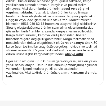
ediniz. Ürünlerinizde bir hasar gördüğünüz takdirde, kargo
yetkilisinden tutanak tutmasını isteyiniz ve paketi teslim
almayınız. Aksi durumlarda ürünlerin
iadesi ve değişimi
yapılmamaktadır
. Tutanak tutulan ürünler kargo firması
tarafından bize ulaştırılacak ve ürünlerin değişimi yapılacaktır.
Değişim veya iade işleminiz için Afeks Yapı Market müşteri
hizmetleri
0533 030 82 13
hattımıza ulaşarak bilgi alabilirsiniz.
Sipariş oluşturduğunuz ürünler satın alma ekranlarında size
gösterilen tarih / tarihler arasında kargoya teslim edilecektir.
Kargo teslim süreleri, kargoya veriliş tarihinden itibaren
mesafelere göre değişiklik gösterebilir. Kargo teslimatlarında
mesafelerden dolayı oluşabilecek
ek ücretler alıcıya aittir
. 30
kg ve üzeri teslimatlar araç üstü gerçekleşmektedir ve teslimat
süreleri uzayabilir. Cayma hakkı kullanılması nedeni ile iade
edilen ürüne ilişkin kargo/nakliyat bedeli
alıcıya aittir
.
Eğer satın aldığınız ürün kurulum gerektiriyorsa, size en yakın
yetkili servisi arayın. Ürünün kutusunun (ambalajının) açılması
ve kurulum işlemi mutlaka yetkili servis tarafından
yapılmalıdır. Aksi taktirde ürününüz
garanti kapsamı dışında
kalır
.