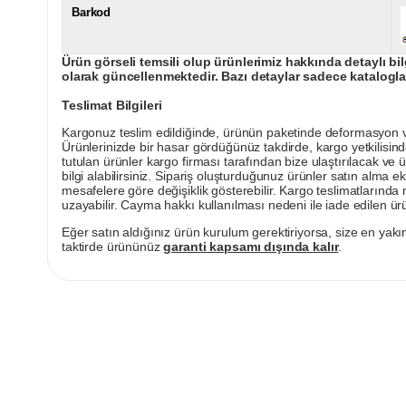
Barkod
Ürün görseli temsili olup ürünlerimiz hakkında detaylı bil
olarak güncellenmektedir. Bazı detaylar sadece kataloglar
Teslimat Bilgileri
Kargonuz teslim edildiğinde, ürünün paketinde deformasyon vey
Ürünlerinizde bir hasar gördüğünüz takdirde, kargo yetkilisind
tutulan ürünler kargo firması tarafından bize ulaştırılacak ve 
bilgi alabilirsiniz. Sipariş oluşturduğunuz ürünler satın alma ek
mesafelere göre değişiklik gösterebilir. Kargo teslimatlarınd
uzayabilir. Cayma hakkı kullanılması nedeni ile iade edilen ürü
Eğer satın aldığınız ürün kurulum gerektiriyorsa, size en yakın
taktirde ürününüz
garanti kapsamı dışında kalır
.