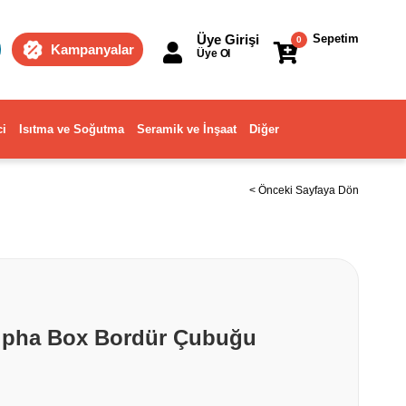
Üye Girişi
Sepetim
0
Kampanyalar
Üye Ol
ci
Isıtma ve Soğutma
Seramik ve İnşaat
Diğer
< Önceki Sayfaya Dön
lpha Box Bordür Çubuğu