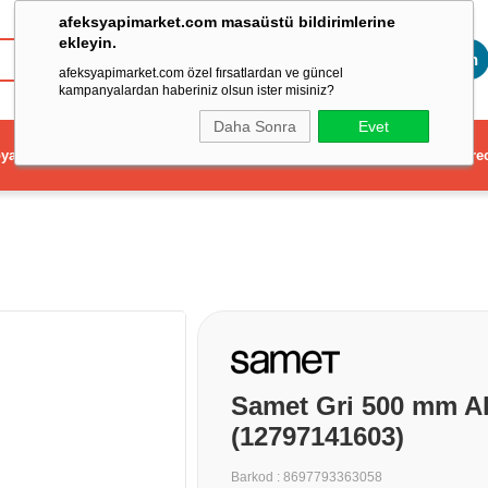
afeksyapimarket.com masaüstü bildirimlerine
ekleyin.
Toptan
afeksyapimarket.com özel fırsatlardan ve güncel
kampanyalardan haberiniz olsun ister misiniz?
Daha Sonra
Evet
ya
Elektrikli El Aleti
Aydınlatma ve Elektrik
Dekorasyon ve Ev Gere
Samet Gri 500 mm A
(12797141603)
Barkod
:
8697793363058