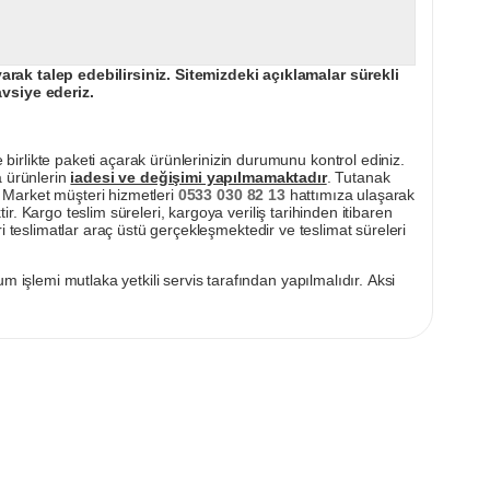
ak talep edebilirsiniz. Sitemizdeki açıklamalar sürekli
avsiye ederiz.
irlikte paketi açarak ürünlerinizin durumunu kontrol ediniz.
a ürünlerin
iadesi ve değişimi yapılmamaktadır
. Tutanak
pı Market müşteri hizmetleri
0533 030 82 13
hattımıza ulaşarak
ir. Kargo teslim süreleri, kargoya veriliş tarihinden itibaren
i teslimatlar araç üstü gerçekleşmektedir ve teslimat süreleri
m işlemi mutlaka yetkili servis tarafından yapılmalıdır. Aksi