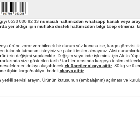
giyi
0533 030 82 13
numaralı hattımızdan whatsapp kanalı veya arayar
da yer aldığı için mutlaka destek hattımızdan bilgi talep etmenizi t
a ürüne zarar verebilecek bir durum söz konusu ise, kargo görevlisi ile b
en tutanak tutmasını isteyiniz ve paketi teslim almayınız. Aksi durumlard
ürünlerin değişimi yapılacaktır. Değişim veya iade işleminiz için Afeks Ya
ranlarında size gösterilen tarih / tarihler arasında kargoya teslim edilecekt
a mesafelerden dolayı oluşabilecek
ek ücretler alıcıya aittir
. 30 kg ve üzer
ne ilişkin kargo/nakliyat bedeli
alıcıya aittir
.
 yetkili servisi arayın. Ürünün kutusunun (ambalajının) açılması ve kurulu