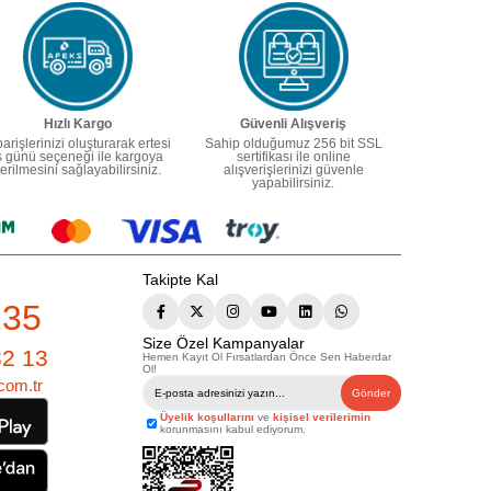
Hızlı Kargo
Güvenli Alışveriş
parişlerinizi oluşturarak ertesi
Sahip olduğumuz 256 bit SSL
ş günü seçeneği ile kargoya
sertifikası ile online
erilmesini sağlayabilirsiniz.
alışverişlerinizi güvenle
yapabilirsiniz.
Takipte Kal
235
Size Özel Kampanyalar
82 13
Hemen Kayıt Ol Fırsatlardan Önce Sen Haberdar
Ol!
com.tr
Gönder
Üyelik koşullarını
ve
kişisel verilerimin
korunmasını kabul ediyorum.