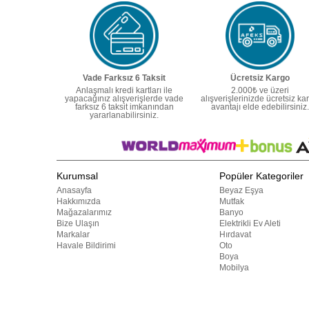
Vade Farksız 6 Taksit
Ücretsiz Kargo
Anlaşmalı kredi kartları ile
2.000₺ ve üzeri
yapacağınız alışverişlerde vade
alışverişlerinizde ücretsiz ka
farksız 6 taksit imkanından
avantajı elde edebilirsiniz.
yararlanabilirsiniz.
Kurumsal
Popüler Kategoriler
Anasayfa
Beyaz Eşya
Hakkımızda
Mutfak
Mağazalarımız
Banyo
Bize Ulaşın
Elektrikli Ev Aleti
Markalar
Hırdavat
Havale Bildirimi
Oto
Boya
Mobilya