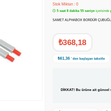
Stok Miktarı
:
0
5 saat 8 dakika 54 saniye
içerisinde
p
SAMET ALPHABOX BORDÜR ÇUBUĞU 
₺368,18
₺61,36
' den başlayan taksitle
DİKKAT! Bu ürüne ait güncel s