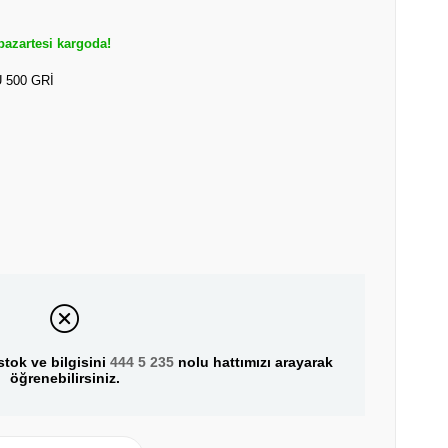
azartesi kargoda!
500 GRİ
tok ve bilgisini
444 5 235
nolu hattımızı arayarak
öğrenebilirsiniz.