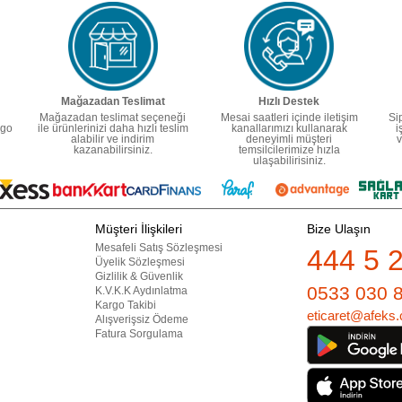
Mağazadan Teslimat
Hızlı Destek
Mağazadan teslimat seçeneği
Mesai saatleri içinde iletişim
Si
rgo
ile ürünlerinizi daha hızlı teslim
kanallarımızı kullanarak
i
alabilir ve indirim
deneyimli müşteri
v
kazanabilirsiniz.
temsilcilerimize hızla
ulaşabilirisiniz.
Müşteri İlişkileri
Bize Ulaşın
Mesafeli Satış Sözleşmesi
444 5 
Üyelik Sözleşmesi
Gizlilik & Güvenlik
0533 030 
K.V.K.K Aydınlatma
Kargo Takibi
eticaret@afeks.
Alışverişsiz Ödeme
Fatura Sorgulama