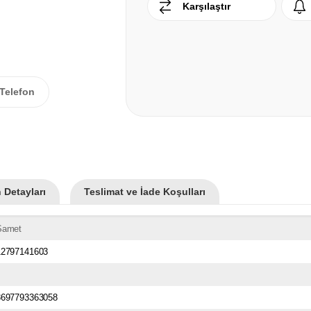
Karşılaştır
Telefon
 Detayları
Teslimat ve İade Koşulları
Samet
12797141603
8697793363058