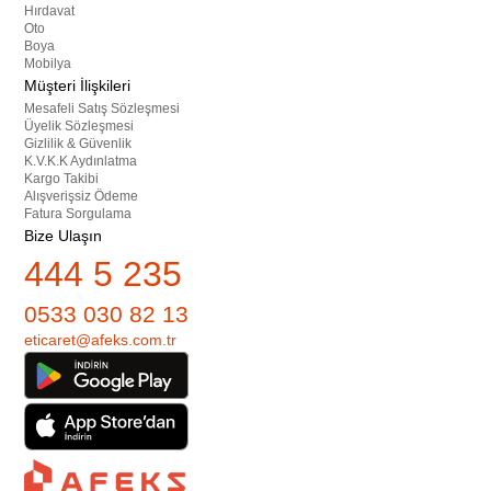
Hırdavat
Oto
Boya
Mobilya
Müşteri İlişkileri
Mesafeli Satış Sözleşmesi
Üyelik Sözleşmesi
Gizlilik & Güvenlik
K.V.K.K Aydınlatma
Kargo Takibi
Alışverişsiz Ödeme
Fatura Sorgulama
Bize Ulaşın
444 5 235
0533 030 82 13
eticaret@afeks.com.tr