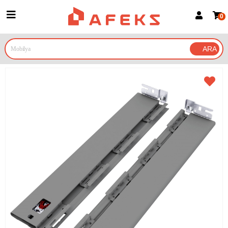
0
Üye Girişi
Üye Ol
Google İle Bağlan