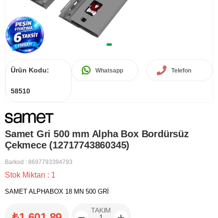
Ürün Kodu:
Whatsapp
Telefon
58510
Samet Gri 500 mm Alpha Box Bordürsüz
Çekmece (12717743860345)
Barkod
:
8697793394793
Stok Miktarı
:
1
SAMET ALPHABOX 18 MN 500 GRİ
TAKIM
₺1.601,89