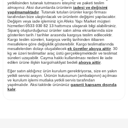
yetkilisinden tutanak tutmasını isteyiniz ve paketi teslim
almayınız. Aksi durumlarda ürünlerin
iadesi ve değişimi
yapılmamaktadır
. Tutanak tutulan ürünler kargo firması
tarafından bize ulaştırılacak ve ürünlerin değişimi yapılacaktır.
Değişim veya iade işleminiz için Afeks Yapı Market müşteri
hizmetleri
0533 030 82 13
hattımıza ulaşarak bilgi alabilirsiniz.
Sipariş oluşturduğunuz ürünler satın alma ekranlarında size
gösterilen tarih / tarihler arasında kargoya teslim edilecektir.
Kargo teslim süreleri, kargoya veriliş tarihinden itibaren
mesafelere göre değişiklik gösterebilir. Kargo teslimatlarında
mesafelerden dolayı oluşabilecek
ek ücretler alıcıya aittir
. 30
kg ve üzeri teslimatlar araç üstü gerçekleşmektedir ve teslimat
süreleri uzayabilir. Cayma hakkı kullanılması nedeni ile iade
edilen ürüne ilişkin kargo/nakliyat bedeli
alıcıya aittir
.
Eğer satın aldığınız ürün kurulum gerektiriyorsa, size en yakın
yetkili servisi arayın. Ürünün kutusunun (ambalajının) açılması
ve kurulum işlemi mutlaka yetkili servis tarafından
yapılmalıdır. Aksi taktirde ürününüz
garanti kapsamı dışında
kalır
.