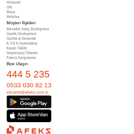
Hırdavat
Oto
Boya
Mobilya
Müşteri İlişkileri
Mesafeli Satış Sözleşmesi
Üyelik Sözleşmesi
Gizlilik & Güvenlik
K.V.K.K Aydınlatma
Kargo Takibi
Alışverişsiz Ödeme
Fatura Sorgulama
Bize Ulaşın
444 5 235
0533 030 82 13
eticaret@afeks.com.tr