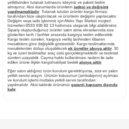
yetkilisinden tutanak tutmasını isteyiniz ve paketi teslim
almayınız. Aksi durumlarda ürünlerin
iadesi ve değişimi
yapılmamaktadır
. Tutanak tutulan ürünler kargo firması
tarafından bize ulaştırılacak ve ürünlerin değişimi yapılacaktır.
Değişim veya iade işleminiz için Afeks Yapı Market müşteri
hizmetleri
0533 030 82 13
hattımıza ulaşarak bilgi alabilirsiniz.
Sipariş oluşturduğunuz ürünler satın alma ekranlarında size
gösterilen tarih / tarihler arasında kargoya teslim edilecektir.
Kargo teslim süreleri, kargoya veriliş tarihinden itibaren
mesafelere göre değişiklik gösterebilir. Kargo teslimatlarında
mesafelerden dolayı oluşabilecek
ek ücretler alıcıya aittir
. 30
kg ve üzeri teslimatlar araç üstü gerçekleşmektedir ve teslimat
süreleri uzayabilir. Cayma hakkı kullanılması nedeni ile iade
edilen ürüne ilişkin kargo/nakliyat bedeli
alıcıya aittir
.
Eğer satın aldığınız ürün kurulum gerektiriyorsa, size en yakın
yetkili servisi arayın. Ürünün kutusunun (ambalajının) açılması
ve kurulum işlemi mutlaka yetkili servis tarafından
yapılmalıdır. Aksi taktirde ürününüz
garanti kapsamı dışında
kalır
.