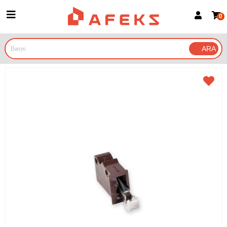
0
Üye Girişi
Üye Ol
Google İle Bağlan