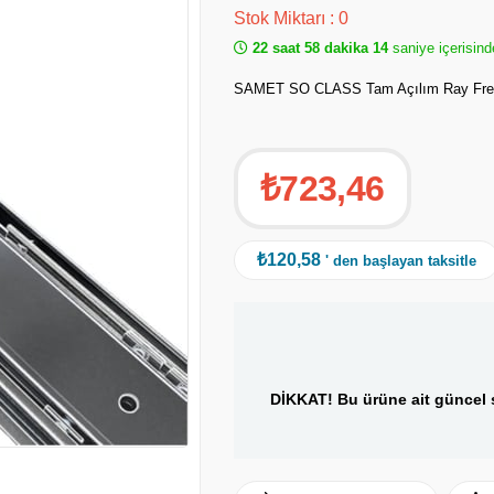
Stok Miktarı
:
0
22 saat 58 dakika 14
saniye içerisind
SAMET SO CLASS Tam Açılım Ray Fren
₺723,46
₺120,58
' den başlayan taksitle
DİKKAT! Bu ürüne ait güncel s