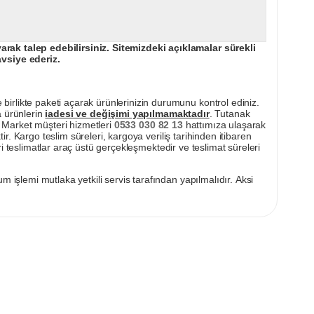
ak talep edebilirsiniz. Sitemizdeki açıklamalar sürekli
avsiye ederiz.
irlikte paketi açarak ürünlerinizin durumunu kontrol ediniz.
a ürünlerin
iadesi ve değişimi yapılmamaktadır
. Tutanak
pı Market müşteri hizmetleri
0533 030 82 13
hattımıza ulaşarak
ir. Kargo teslim süreleri, kargoya veriliş tarihinden itibaren
i teslimatlar araç üstü gerçekleşmektedir ve teslimat süreleri
m işlemi mutlaka yetkili servis tarafından yapılmalıdır. Aksi