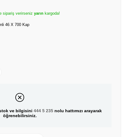
e sipariş verirseniz
yarın
kargoda!
li 46 X 700 Kap
tok ve bilgisini
444 5 235
nolu hattımızı arayarak
öğrenebilirsiniz.