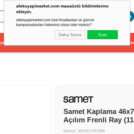
afeksyapimarket.com masaüstü bildirimlerine
ekleyin.
Toptan
afeksyapimarket.com özel fırsatlardan ve güncel
kampanyalardan haberiniz olsun ister misiniz?
Daha Sonra
Evet
ya
Elektrikli El Aleti
Aydınlatma ve Elektrik
Dekorasyon ve Ev Gere
Samet Kaplama 46x7
Açılım Frenli Ray (1
Barkod
:
3605321993986