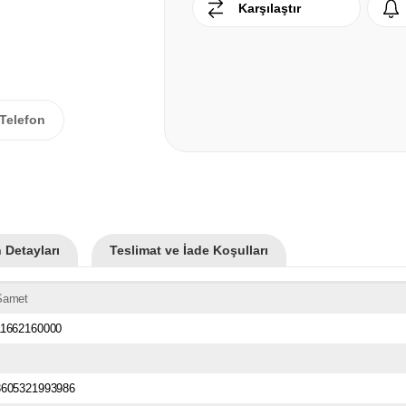
Karşılaştır
Telefon
 Detayları
Teslimat ve İade Koşulları
Samet
11662160000
3605321993986