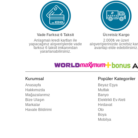
Vade Farksız 6 Taksit
Ücretsiz Kargo
Anlaşmalı kredi kartları ile
2.000₺ ve üzeri
yapacağınız alışverişlerde vade
alışverişlerinizde ücretsiz ka
farksız 6 taksit imkanından
avantajı elde edebilirsiniz.
yararlanabilirsiniz.
Kurumsal
Popüler Kategoriler
Anasayfa
Beyaz Eşya
Hakkımızda
Mutfak
Mağazalarımız
Banyo
Bize Ulaşın
Elektrikli Ev Aleti
Markalar
Hırdavat
Havale Bildirimi
Oto
Boya
Mobilya