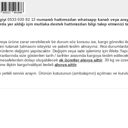
giyi
0533 030 82 13
numaralı hattımızdan whatsapp kanalı veya arayar
da yer aldığı için mutlaka destek hattımızdan bilgi talep etmenizi t
a ürüne zarar verebilecek bir durum söz konusu ise, kargo görevlisi ile b
en tutanak tutmasını isteyiniz ve paketi teslim almayınız. Aksi durumlard
ürünlerin değişimi yapılacaktır. Değişim veya iade işleminiz için Afeks Ya
ranlarında size gösterilen tarih / tarihler arasında kargoya teslim edilecekt
a mesafelerden dolayı oluşabilecek
ek ücretler alıcıya aittir
. 30 kg ve üzer
ne ilişkin kargo/nakliyat bedeli
alıcıya aittir
.
 yetkili servisi arayın. Ürünün kutusunun (ambalajının) açılması ve kurulu