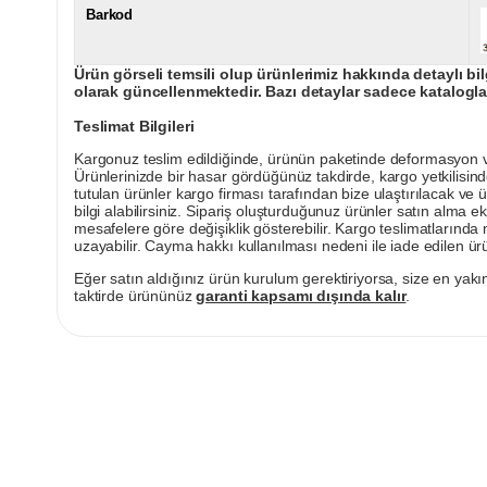
Barkod
Ürün görseli temsili olup ürünlerimiz hakkında detaylı bil
olarak güncellenmektedir. Bazı detaylar sadece kataloglar
Teslimat Bilgileri
Kargonuz teslim edildiğinde, ürünün paketinde deformasyon vey
Ürünlerinizde bir hasar gördüğünüz takdirde, kargo yetkilisind
tutulan ürünler kargo firması tarafından bize ulaştırılacak ve 
bilgi alabilirsiniz. Sipariş oluşturduğunuz ürünler satın alma ek
mesafelere göre değişiklik gösterebilir. Kargo teslimatlarınd
uzayabilir. Cayma hakkı kullanılması nedeni ile iade edilen ürü
Eğer satın aldığınız ürün kurulum gerektiriyorsa, size en yakın
taktirde ürününüz
garanti kapsamı dışında kalır
.