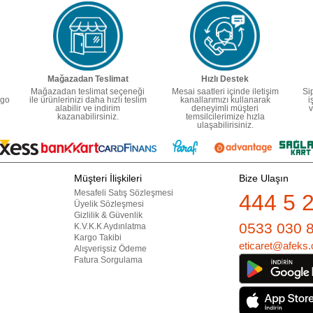
Mağazadan Teslimat
Hızlı Destek
Mağazadan teslimat seçeneği
Mesai saatleri içinde iletişim
Si
rgo
ile ürünlerinizi daha hızlı teslim
kanallarımızı kullanarak
i
alabilir ve indirim
deneyimli müşteri
v
kazanabilirsiniz.
temsilcilerimize hızla
ulaşabilirisiniz.
Müşteri İlişkileri
Bize Ulaşın
Mesafeli Satış Sözleşmesi
444 5 
Üyelik Sözleşmesi
Gizlilik & Güvenlik
0533 030 
K.V.K.K Aydınlatma
Kargo Takibi
eticaret@afeks.
Alışverişsiz Ödeme
Fatura Sorgulama