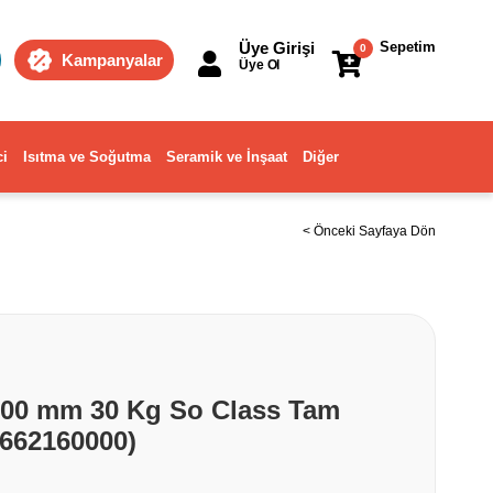
Üye Girişi
Sepetim
0
Kampanyalar
Üye Ol
ci
Isıtma ve Soğutma
Seramik ve İnşaat
Diğer
< Önceki Sayfaya Dön
00 mm 30 Kg So Class Tam
1662160000)