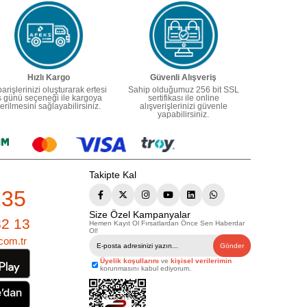
Hızlı Kargo
Güvenli Alışveriş
parişlerinizi oluşturarak ertesi
Sahip olduğumuz 256 bit SSL
ş günü seçeneği ile kargoya
sertifikası ile online
erilmesini sağlayabilirsiniz.
alışverişlerinizi güvenle
yapabilirsiniz.
Takipte Kal
235
Size Özel Kampanyalar
82 13
Hemen Kayıt Ol Fırsatlardan Önce Sen Haberdar
Ol!
com.tr
Gönder
Üyelik koşullarını
ve
kişisel verilerimin
korunmasını kabul ediyorum.