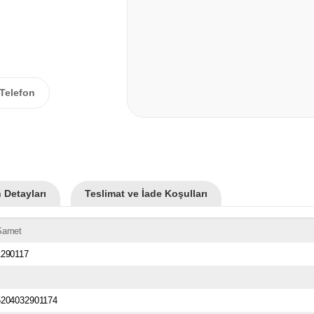
Telefon
 Detayları
Teslimat ve İade Koşulları
Samet
1290117
5204032901174