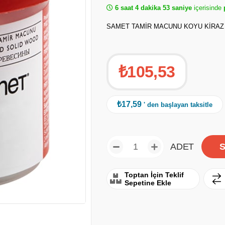
6 saat 4 dakika 53 saniye
içerisinde
p
SAMET TAMİR MACUNU KOYU KİRAZ
₺105,53
₺17,59
' den başlayan taksitle
ADET
Toptan İçin Teklif
Sepetine Ekle