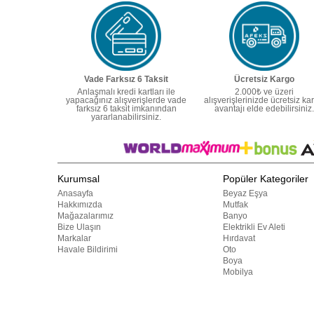
Vade Farksız 6 Taksit
Ücretsiz Kargo
Anlaşmalı kredi kartları ile
2.000₺ ve üzeri
yapacağınız alışverişlerde vade
alışverişlerinizde ücretsiz ka
farksız 6 taksit imkanından
avantajı elde edebilirsiniz.
yararlanabilirsiniz.
Kurumsal
Popüler Kategoriler
Anasayfa
Beyaz Eşya
Hakkımızda
Mutfak
Mağazalarımız
Banyo
Bize Ulaşın
Elektrikli Ev Aleti
Markalar
Hırdavat
Havale Bildirimi
Oto
Boya
Mobilya