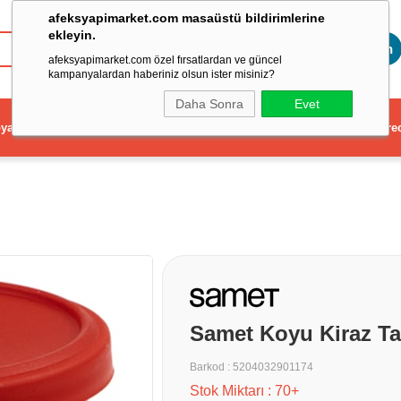
afeksyapimarket.com masaüstü bildirimlerine
ekleyin.
Toptan
afeksyapimarket.com özel fırsatlardan ve güncel
kampanyalardan haberiniz olsun ister misiniz?
Daha Sonra
Evet
ya
Elektrikli El Aleti
Aydınlatma ve Elektrik
Dekorasyon ve Ev Gere
Samet Koyu Kiraz Ta
Barkod
:
5204032901174
Stok Miktarı
:
70+