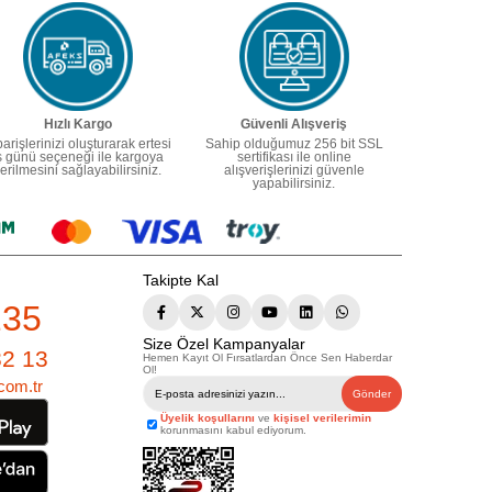
Hızlı Kargo
Güvenli Alışveriş
parişlerinizi oluşturarak ertesi
Sahip olduğumuz 256 bit SSL
ş günü seçeneği ile kargoya
sertifikası ile online
erilmesini sağlayabilirsiniz.
alışverişlerinizi güvenle
yapabilirsiniz.
Takipte Kal
235
Size Özel Kampanyalar
82 13
Hemen Kayıt Ol Fırsatlardan Önce Sen Haberdar
Ol!
com.tr
Gönder
Üyelik koşullarını
ve
kişisel verilerimin
korunmasını kabul ediyorum.