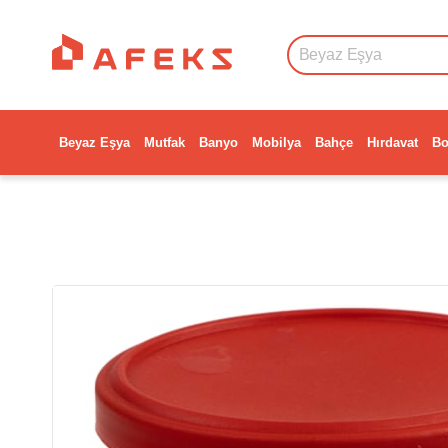
Beyaz Eşya
Mutfak
Banyo
Mobilya
Bahçe
Hırdavat
Bo