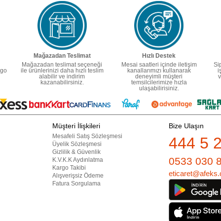
Mağazadan Teslimat
Hızlı Destek
Mağazadan teslimat seçeneği
Mesai saatleri içinde iletişim
Si
rgo
ile ürünlerinizi daha hızlı teslim
kanallarımızı kullanarak
i
alabilir ve indirim
deneyimli müşteri
v
kazanabilirsiniz.
temsilcilerimize hızla
ulaşabilirisiniz.
Müşteri İlişkileri
Bize Ulaşın
Mesafeli Satış Sözleşmesi
444 5 
Üyelik Sözleşmesi
Gizlilik & Güvenlik
0533 030 
K.V.K.K Aydınlatma
Kargo Takibi
eticaret@afeks.
Alışverişsiz Ödeme
Fatura Sorgulama