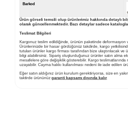
Barkod
Ürün görseli temsili olup ürünlerimiz hakkında detaylı bil
olarak güncellenmektedir. Bazı detaylar sadece kataloglar
Teslimat Bilgileri
Kargonuz teslim edildiğinde, ürünün paketinde deformasyon vey
Ürünlerinizde bir hasar gördüğünüz takdirde, kargo yetkilisind
tutulan ürünler kargo firması tarafından bize ulaştırılacak ve 
bilgi alabilirsiniz. Sipariş oluşturduğunuz ürünler satın alma ek
mesafelere göre değişiklik gösterebilir. Kargo teslimatlarınd
uzayabilir. Cayma hakkı kullanılması nedeni ile iade edilen ürü
Eğer satın aldığınız ürün kurulum gerektiriyorsa, size en yakın
taktirde ürününüz
garanti kapsamı dışında kalır
.