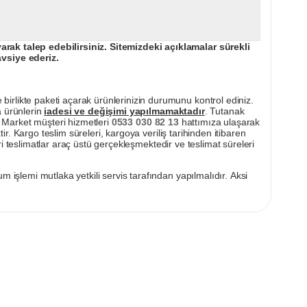
ak talep edebilirsiniz. Sitemizdeki açıklamalar sürekli
avsiye ederiz.
irlikte paketi açarak ürünlerinizin durumunu kontrol ediniz.
a ürünlerin
iadesi ve değişimi yapılmamaktadır
. Tutanak
pı Market müşteri hizmetleri
0533 030 82 13
hattımıza ulaşarak
ir. Kargo teslim süreleri, kargoya veriliş tarihinden itibaren
i teslimatlar araç üstü gerçekleşmektedir ve teslimat süreleri
m işlemi mutlaka yetkili servis tarafından yapılmalıdır. Aksi