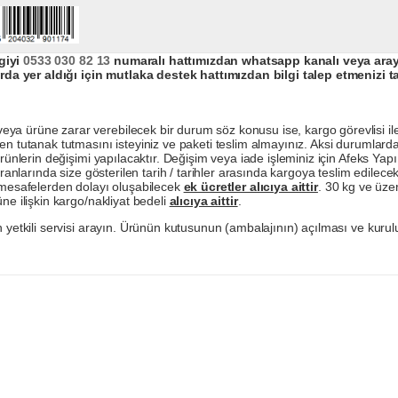
giyi
0533 030 82 13
numaralı hattımızdan whatsapp kanalı veya arayar
da yer aldığı için mutlaka destek hattımızdan bilgi talep etmenizi t
a ürüne zarar verebilecek bir durum söz konusu ise, kargo görevlisi ile b
en tutanak tutmasını isteyiniz ve paketi teslim almayınız. Aksi durumlard
ürünlerin değişimi yapılacaktır. Değişim veya iade işleminiz için Afeks Ya
ranlarında size gösterilen tarih / tarihler arasında kargoya teslim edilecekt
a mesafelerden dolayı oluşabilecek
ek ücretler alıcıya aittir
. 30 kg ve üzer
ne ilişkin kargo/nakliyat bedeli
alıcıya aittir
.
 yetkili servisi arayın. Ürünün kutusunun (ambalajının) açılması ve kurulu