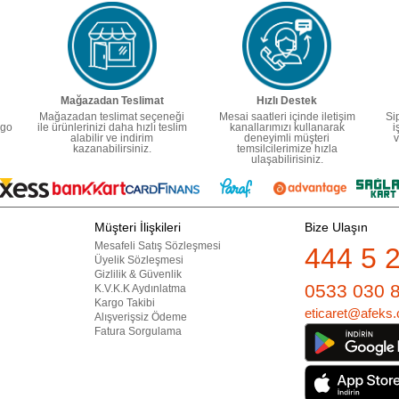
Mağazadan Teslimat
Hızlı Destek
Mağazadan teslimat seçeneği
Mesai saatleri içinde iletişim
Si
rgo
ile ürünlerinizi daha hızlı teslim
kanallarımızı kullanarak
i
alabilir ve indirim
deneyimli müşteri
v
kazanabilirsiniz.
temsilcilerimize hızla
ulaşabilirisiniz.
Müşteri İlişkileri
Bize Ulaşın
Mesafeli Satış Sözleşmesi
444 5 
Üyelik Sözleşmesi
Gizlilik & Güvenlik
0533 030 
K.V.K.K Aydınlatma
Kargo Takibi
eticaret@afeks.
Alışverişsiz Ödeme
Fatura Sorgulama