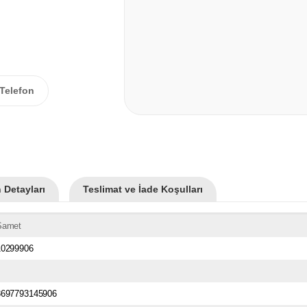
Telefon
 Detayları
Teslimat ve İade Koşulları
Samet
10299906
8697793145906