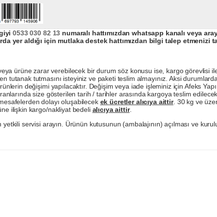
giyi
0533 030 82 13
numaralı hattımızdan whatsapp kanalı veya arayar
da yer aldığı için mutlaka destek hattımızdan bilgi talep etmenizi t
a ürüne zarar verebilecek bir durum söz konusu ise, kargo görevlisi ile b
en tutanak tutmasını isteyiniz ve paketi teslim almayınız. Aksi durumlard
ürünlerin değişimi yapılacaktır. Değişim veya iade işleminiz için Afeks Ya
ranlarında size gösterilen tarih / tarihler arasında kargoya teslim edilecekt
a mesafelerden dolayı oluşabilecek
ek ücretler alıcıya aittir
. 30 kg ve üzer
ne ilişkin kargo/nakliyat bedeli
alıcıya aittir
.
 yetkili servisi arayın. Ürünün kutusunun (ambalajının) açılması ve kurulu