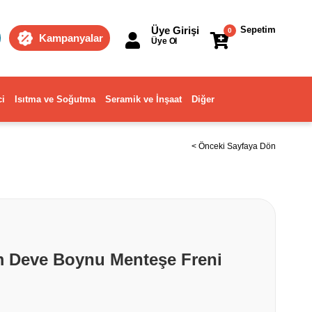
Üye Girişi
Sepetim
0
Kampanyalar
Üye Ol
ci
Isıtma ve Soğutma
Seramik ve İnşaat
Diğer
< Önceki Sayfaya Dön
m Deve Boynu Menteşe Freni