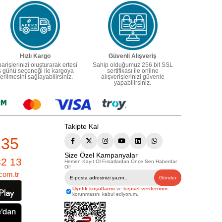
Hızlı Kargo
Güvenli Alışveriş
parişlerinizi oluşturarak ertesi
Sahip olduğumuz 256 bit SSL
ş günü seçeneği ile kargoya
sertifikası ile online
erilmesini sağlayabilirsiniz.
alışverişlerinizi güvenle
yapabilirsiniz.
Takipte Kal
235
Size Özel Kampanyalar
82 13
Hemen Kayıt Ol Fırsatlardan Önce Sen Haberdar
Ol!
com.tr
Gönder
Üyelik koşullarını
ve
kişisel verilerimin
korunmasını kabul ediyorum.