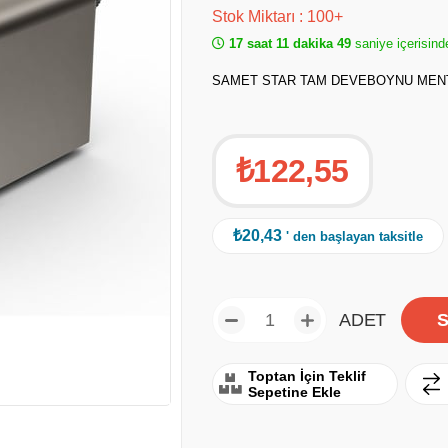
Stok Miktarı
:
100+
17 saat 11 dakika 49
saniye içerisind
SAMET STAR TAM DEVEBOYNU MENT
₺122,55
₺20,43
' den başlayan taksitle
ADET
Toptan İçin Teklif
Sepetine Ekle