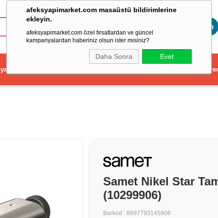
afeksyapimarket.com masaüstü bildirimlerine
ekleyin.
Toptan
afeksyapimarket.com özel fırsatlardan ve güncel
kampanyalardan haberiniz olsun ister misiniz?
Daha Sonra
Evet
ya
Elektrikli El Aleti
Aydınlatma ve Elektrik
Dekorasyon ve Ev Gere
Samet Nikel Star Ta
(10299906)
Barkod
:
8697793145906