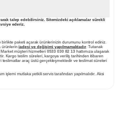
ak talep edebilirsiniz. Sitemizdeki açıklamalar sürekli
avsiye ederiz.
irlikte paketi açarak ürünlerinizin durumunu kontrol ediniz.
a ürünlerin
iadesi ve değişimi yapılmamaktadır
. Tutanak
pı Market müşteri hizmetleri
0533 030 82 13
hattımıza ulaşarak
ir. Kargo teslim süreleri, kargoya veriliş tarihinden itibaren
i teslimatlar araç üstü gerçekleşmektedir ve teslimat süreleri
m işlemi mutlaka yetkili servis tarafından yapılmalıdır. Aksi