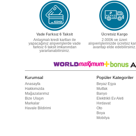
Vade Farksız 6 Taksit
Ücretsiz Kargo
Anlaşmalı kredi kartları ile
2.000₺ ve üzeri
yapacağınız alışverişlerde vade
alışverişlerinizde ücretsiz ka
farksız 6 taksit imkanından
avantajı elde edebilirsiniz.
yararlanabilirsiniz.
Kurumsal
Popüler Kategoriler
Anasayfa
Beyaz Eşya
Hakkımızda
Mutfak
Mağazalarımız
Banyo
Bize Ulaşın
Elektrikli Ev Aleti
Markalar
Hırdavat
Havale Bildirimi
Oto
Boya
Mobilya