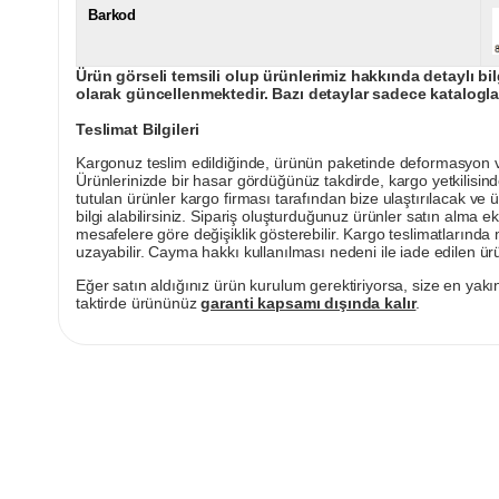
Barkod
Ürün görseli temsili olup ürünlerimiz hakkında detaylı bil
olarak güncellenmektedir. Bazı detaylar sadece kataloglar
Teslimat Bilgileri
Kargonuz teslim edildiğinde, ürünün paketinde deformasyon vey
Ürünlerinizde bir hasar gördüğünüz takdirde, kargo yetkilisind
tutulan ürünler kargo firması tarafından bize ulaştırılacak ve 
bilgi alabilirsiniz. Sipariş oluşturduğunuz ürünler satın alma ek
mesafelere göre değişiklik gösterebilir. Kargo teslimatlarınd
uzayabilir. Cayma hakkı kullanılması nedeni ile iade edilen ürü
Eğer satın aldığınız ürün kurulum gerektiriyorsa, size en yakın
taktirde ürününüz
garanti kapsamı dışında kalır
.