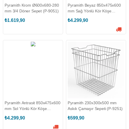
Pyramith Krom Ø600x680-280
Pyramith Beyaz 850x475x600
mm 3/4 Döner Sepet (P-9051)
mm Sağ Yönlü Kör Köşe
Depolama Rafı (P-9066-B)
₺1.619,90
₺4.299,90
Pyramith Antrasit 850x475x600
Pyramith 230x300x500 mm
mm Sol Yönlü Kör Köşe
Askılı Çamaşır Sepeti (P-9251)
Depolama Rafı (P-9067-A)
₺4.299,90
₺599,90