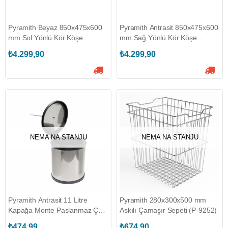
Pyramith Beyaz 850x475x600
Pyramith Antrasit 850x475x600
mm Sol Yönlü Kör Köşe
mm Sağ Yönlü Kör Köşe
Depolama Rafı (P-9065-B)
Depolama Rafı (P-9068-A)
₺4.299,90
₺4.299,90
NEMA NA STANJU
NEMA NA STANJU
Pyramith Antrasit 11 Litre
Pyramith 280x300x500 mm
Kapağa Monte Paslanmaz Çöp
Askılı Çamaşır Sepeti (P-9252)
Kovası (P-9151-A)
₺474,99
₺674,90