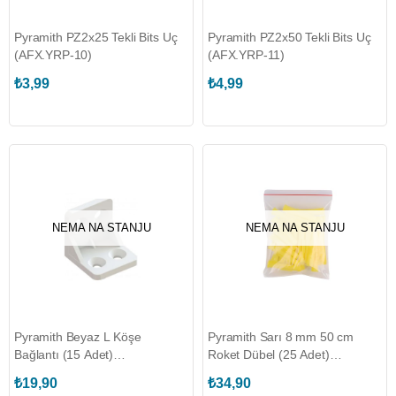
Pyramith PZ2x25 Tekli Bits Uç
Pyramith PZ2x50 Tekli Bits Uç
(AFX.YRP-10)
(AFX.YRP-11)
₺3,99
₺4,99
NEMA NA STANJU
NEMA NA STANJU
Pyramith Beyaz L Köşe
Pyramith Sarı 8 mm 50 cm
Bağlantı (15 Adet)
Roket Dübel (25 Adet)
(PYRA.A1614)
(PYRA.A1706)
₺19,90
₺34,90