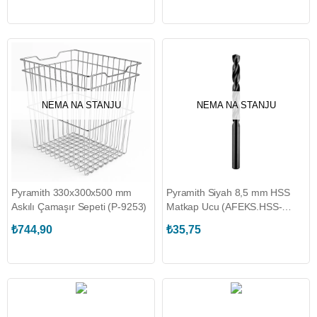
NEMA NA STANJU
NEMA NA STANJU
Pyramith 330x300x500 mm
Pyramith Siyah 8,5 mm HSS
Askılı Çamaşır Sepeti (P-9253)
Matkap Ucu (AFEKS.HSS-
85.SİYAH)
₺744,90
₺35,75