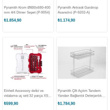
Pyramith Krom Ø600x680-400
Pyramith Antrasit Gardırop
mm 4/4 Döner Sepet (P-9054)
Asansörü (P-9202-A)
₺1.854,90
₺1.174,90
Einhell Accessory delici ve
Pyramith Çift Açılım Tandem
vidalama uç seti 32 parça XS-
Yandan Bağlantılı Deterjanlık
CASE kutu
SAĞ
₺599,90
₺1.784,90