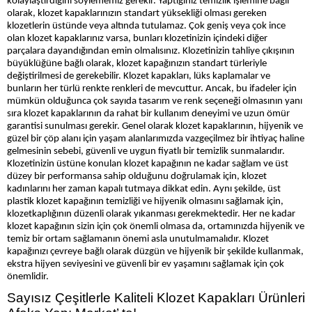
kolaylaştırdığını söylememiz gerekir. Yaptığınız temizlik işlemine bağlı
olarak, klozet kapaklarınızın standart yüksekliği olması gereken
klozetlerin üstünde veya altında tutulamaz. Çok geniş veya çok ince
olan klozet kapaklarınız varsa, bunları klozetinizin içindeki diğer
parçalara dayandığından emin olmalısınız. Klozetinizin tahliye çıkışının
büyüklüğüne bağlı olarak, klozet kapağınızın standart türleriyle
değiştirilmesi de gerekebilir. Klozet kapakları, lüks kaplamalar ve
bunların her türlü renkte renkleri de mevcuttur. Ancak, bu ifadeler için
mümkün olduğunca çok sayıda tasarım ve renk seçeneği olmasının yanı
sıra klozet kapaklarının da rahat bir kullanım deneyimi ve uzun ömür
garantisi sunulması gerekir. Genel olarak klozet kapaklarının, hijyenik ve
güzel bir çöp alanı için yaşam alanlarımızda vazgeçilmez bir ihtiyaç haline
gelmesinin sebebi, güvenli ve uygun fiyatlı bir temizlik sunmalarıdır.
Klozetinizin üstüne konulan klozet kapağının ne kadar sağlam ve üst
düzey bir performansa sahip olduğunu doğrulamak için, klozet
kadınlarını her zaman kapalı tutmaya dikkat edin. Aynı şekilde, üst
plastik klozet kapağının temizliği ve hijyenik olmasını sağlamak için,
klozetkaplığının düzenli olarak yıkanması gerekmektedir. Her ne kadar
klozet kapağının sizin için çok önemli olmasa da, ortamınızda hijyenik ve
temiz bir ortam sağlamanın önemi asla unutulmamalıdır. Klozet
kapağınızı çevreye bağlı olarak düzgün ve hijyenik bir şekilde kullanmak,
ekstra hijyen seviyesini ve güvenli bir ev yaşamını sağlamak için çok
önemlidir.
Sayısız Çeşitlerle Kaliteli Klozet Kapakları Ürünleri