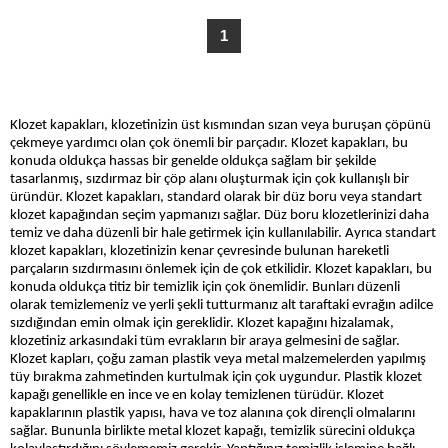
1
Klozet kapakları, klozetinizin üst kısmından sızan veya buruşan çöpünü
çekmeye yardımcı olan çok önemli bir parçadır. Klozet kapakları, bu
konuda oldukça hassas bir genelde oldukça sağlam bir şekilde
tasarlanmış, sızdırmaz bir çöp alanı oluşturmak için çok kullanışlı bir
üründür. Klozet kapakları, standard olarak bir düz boru veya standart
klozet kapağından seçim yapmanızı sağlar. Düz boru klozetlerinizi daha
temiz ve daha düzenli bir hale getirmek için kullanılabilir. Ayrıca standart
klozet kapakları, klozetinizin kenar çevresinde bulunan hareketli
parçaların sızdırmasını önlemek için de çok etkilidir. Klozet kapakları, bu
konuda oldukça titiz bir temizlik için çok önemlidir. Bunları düzenli
olarak temizlemeniz ve yerli şekli tutturmanız alt taraftaki evrağın adilce
sızdığından emin olmak için gereklidir. Klozet kapağını hizalamak,
klozetiniz arkasındaki tüm evrakların bir araya gelmesini de sağlar.
Klozet kapları, çoğu zaman plastik veya metal malzemelerden yapılmış
tüy bırakma zahmetinden kurtulmak için çok uygundur. Plastik klozet
kapağı genellikle en ince ve en kolay temizlenen türüdür. Klozet
kapaklarının plastik yapısı, hava ve toz alanına çok dirençli olmalarını
sağlar. Bununla birlikte metal klozet kapağı, temizlik sürecini oldukça