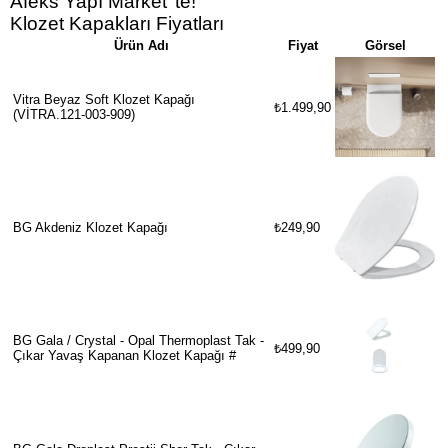
Afeks Yapı Market’ te!
Klozet Kapakları Fiyatları
Ürün Adı
Fiyat
Görsel
Vitra Beyaz Soft Klozet Kapağı
₺1.499,90
(VİTRA.121-003-909)
BG Akdeniz Klozet Kapağı
₺249,90
BG Gala / Crystal - Opal Thermoplast Tak -
₺499,90
Çıkar Yavaş Kapanan Klozet Kapağı #