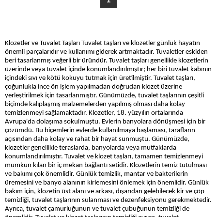
Klozetler ve Tuvalet Taşları Tuvalet taşları ve klozetler günlük hayatın
önemli parçalarıdır ve kullanımı giderek artmaktadır. Tuvaletler eskiden
beri tasarlanmış veğerli bir üründür. Tuvalet taşları genellikle klozetlerin
üzerinde veya tuvalet içinde konumlandırılmıştır; her biri tuvalet kabının
içindeki sıvı ve kötü kokuyu tutmak için üretilmiştir. Tuvalet taşları,
çoğunlukla ince ön işlem yapılmadan doğrudan klozet üzerine
yerleştirilmek için tasarlanmıştır. Günümüzde, tuvalet taşlarının çeşitli
biçimde kalıplaşmış malzemelerden yapılmış olması daha kolay
temizlenmeyi sağlamaktadır. Klozetler, 18. yüzyılın ortalarında
Avrupa'da dolaşıma sokulmuştu. Evlerin banyolara dönüşmesi için bir
çözümdü. Bu biçemlerin evlerde kullanılmaya başlaması, tarafların
açısından daha kolay ve rahat bir hayat sunmuştu. Günümüzde,
klozetler genellikle teraslarda, banyolarda veya mutfaklarda
konumlandırılmıştır. Tuvalet ve klozet taşları, tamamen temizlenmeyi
mümkün kılan bir iç mekan bağlantı setidir. Klozetlerin temiz tutulması
ve bakımı çok önemlidir. Günlük temizlik, mantar ve bakterilerin
üremesini ve banyo alanının kirlemesini önlemek için önemlidir. Günlük
bakım için, klozetin üst alanı ve arkası, dışarıdan gelebilecek kir ve çöp
temizliği, tuvalet taşlarının sulanması ve dezenfeksiyonu gerekmektedir.
Ayrıca, tuvalet çamurluğunun ve tuvalet çubuğunun temizliği de