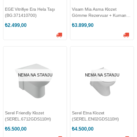
EGE Vitrifiye Era Hela Taşı
Visam Mia Asma Klozet
(BG.371410700)
Gömme Rezervuar + Kumanda
Paneli (KAR.10.100.GÖMME-
₺2.499,00
₺3.899,90
SET-5)
NEMA NA STANJU
NEMA NA STANJU
Serel Friendly Klozet
Serel Etna Klozet
(SEREL.6712GDS110H)
(SEREL.EN02GDS110H)
₺5.500,00
₺4.500,00