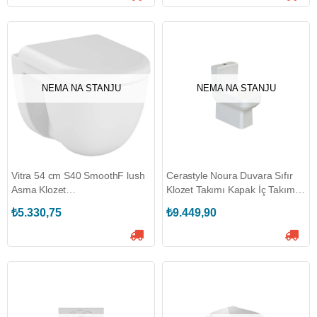
NEMA NA STANJU
NEMA NA STANJU
Vitra 54 cm S40 SmoothF lush
Cerastyle Noura Duvara Sıfır
Asma Klozet
Klozet Takımı Kapak İç Takım
(VİTRA.7759L003-0850)
Dahil (TURKUAZ.7T0287.05)
₺5.330,75
₺9.449,90