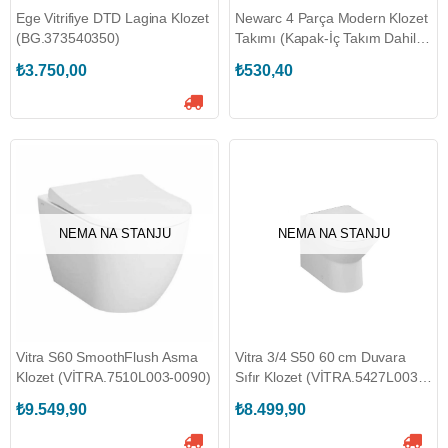
Ege Vitrifiye DTD Lagina Klozet
Newarc 4 Parça Modern Klozet
(BG.373540350)
Takımı (Kapak-İç Takım Dahil)
(3822+3831)
₺3.750,00
₺530,40
NEMA NA STANJU
NEMA NA STANJU
Vitra S60 SmoothFlush Asma
Vitra 3/4 S50 60 cm Duvara
Klozet (VİTRA.7510L003-0090)
Sıfır Klozet (VİTRA.5427L003-
0092)
₺9.549,90
₺8.499,90