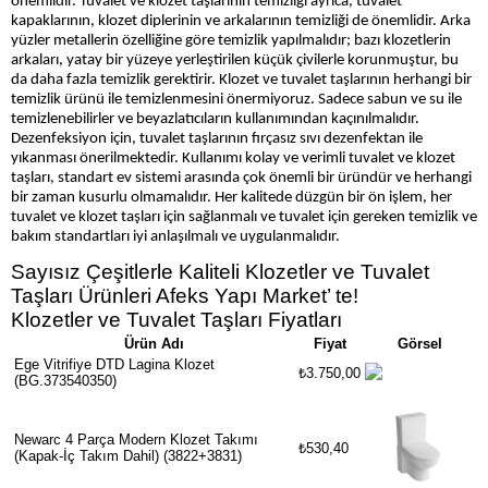
önemlidir. Tuvalet ve klozet taşlarının temizliği ayrıca, tuvalet
kapaklarının, klozet diplerinin ve arkalarının temizliği de önemlidir. Arka
yüzler metallerin özelliğine göre temizlik yapılmalıdır; bazı klozetlerin
arkaları, yatay bir yüzeye yerleştirilen küçük çivilerle korunmuştur, bu
da daha fazla temizlik gerektirir. Klozet ve tuvalet taşlarının herhangi bir
temizlik ürünü ile temizlenmesini önermiyoruz. Sadece sabun ve su ile
temizlenebilirler ve beyazlatıcıların kullanımından kaçınılmalıdır.
Dezenfeksiyon için, tuvalet taşlarının fırçasız sıvı dezenfektan ile
yıkanması önerilmektedir. Kullanımı kolay ve verimli tuvalet ve klozet
taşları, standart ev sistemi arasında çok önemli bir üründür ve herhangi
bir zaman kusurlu olmamalıdır. Her kalitede düzgün bir ön işlem, her
tuvalet ve klozet taşları için sağlanmalı ve tuvalet için gereken temizlik ve
bakım standartları iyi anlaşılmalı ve uygulanmalıdır.
Sayısız Çeşitlerle Kaliteli Klozetler ve Tuvalet
Taşları Ürünleri Afeks Yapı Market’ te!
Klozetler ve Tuvalet Taşları Fiyatları
Ürün Adı
Fiyat
Görsel
Ege Vitrifiye DTD Lagina Klozet
₺3.750,00
(BG.373540350)
Newarc 4 Parça Modern Klozet Takımı
₺530,40
(Kapak-İç Takım Dahil) (3822+3831)