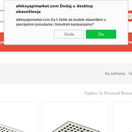
afeksyapimarket.com Dodaj u desktop
obaveštenja
Toptan
afeksyapimarket.com Da li želite da budete obavešteni o
specijalnim ponudama i trenutnim kampanjama?
Onda
Da
ya
Elektrikli El Aleti
Aydınlatma ve Elektrik
Dekorasyon ve Ev Gere
Na zalihama
Ü
Toplam 11 Proizvod Bulu