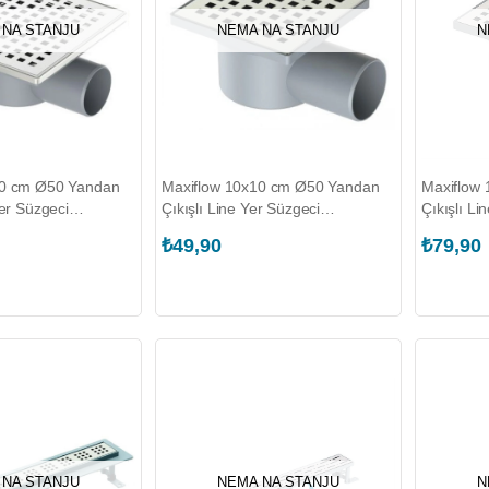
 NA STANJU
NEMA NA STANJU
N
10 cm Ø50 Yandan
Maxiflow 10x10 cm Ø50 Yandan
Maxiflow
Yer Süzgeci
Çıkışlı Line Yer Süzgeci
Çıkışlı Li
.010.1)
(3011.0Y050K.010.1)
(3012.0Y
₺49,90
₺79,90
 NA STANJU
NEMA NA STANJU
N