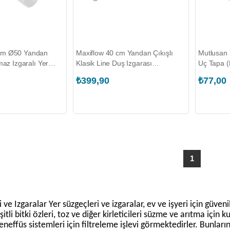
cm Ø50 Yandan
Maxiflow 40 cm Yandan Çıkışlı
Mutlusan 
maz Izgaralı Yer
Klasik Line Duş Izgarası
Uç Tapa 
A-0014)
(4012.0Y050K.040.1)
00)
₺399,90
₺77,00
1
 ve Izgaralar Yer süzgeçleri ve izgaralar, ev ve işyeri için güvenil
şitli bitki özleri, toz ve diğer kirleticileri süzme ve arıtma için ku
eneffüs sistemleri için filtreleme işlevi görmektedirler. Bunlar