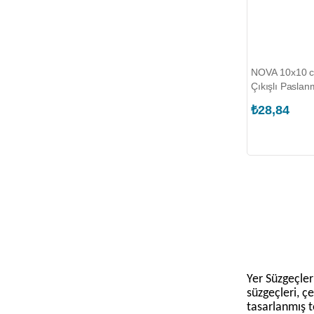
Klozet Kapakları
Lavabo Bataryaları
Banyo Bataryaları ve Duş
Sistemleri
NOVA 10x10 
Tabureler ve Tutunma Barları
Çıkışlı Paslan
Raflar ve Sepetler
Süzgeci (NOV
₺28,84
Askılık, Kağıtlık ve Havluluklar
Diş Fırçalıklar ve Pamukluklar
Sıvı ve Katı Sabunluklar
Banyo Halıları ve Paspaslar
Çöp Kovaları
Yer Süzgeçleri
süzgeçleri, çe
tasarlanmış t