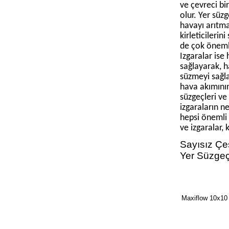
ve çevreci bi
olur. Yer süzg
havayı arıtma
kirleticilerin
de çok önemli
Izgaralar ise 
sağlayarak, h
süzmeyi sağlad
hava akımının
süzgeçleri ve
izgaraların n
hepsi önemli 
ve izgaralar, 
Sayısız Çeş
Yer Süzgeçl
Maxiflow 10x10