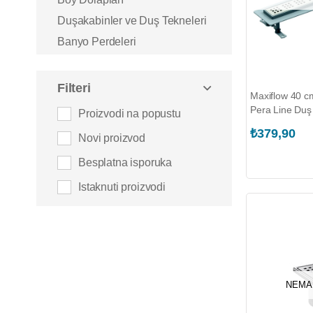
Duşakabinler ve Duş Tekneleri
Banyo Perdeleri
Basküller ve Teraziler
Menfezler
Filteri
Maxiflow 40 c
Aspiratörler
Pera Line Duş
Proizvodi na popustu
(3155.0Y050K
Lavabolar
₺379,90
Novi proizvod
Klozetler ve Tuvalet Taşları
Besplatna isporuka
Banyo Mobilyaları
Istaknuti proizvodi
Lavabo Alt Dolapları
Tuvalet Fırçaları ve Fırçalıkları
Sifonlar
Rezervuarlar ve Pisuvarlar
Musluklar ve Bağlantı Aparatları
NEMA
Aynalar ve Etajerler