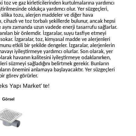
i toz ve gaz kirleticilerinden kurtulmalarına yardımcı
leştirilmesinde oldukça yardımcı olur. Yer süzgeçleri,
 silika tozu, alerjen maddeler ve diğer hava
, cihazlı ve toz torbalı şekillerde bulunur, ancak hepsi
 ve aynı zamanda uzun vadede enerji tasarrufu sağlarlar.
lanılan bir önlemdir. İzgaralar, suyu tasfiye etmeyi
okar. İzgaralar, toz, kimyasal madde ve alerjenleri
unu etkili bir şekilde dengeler. İzgaralar, alerjenlerin
vayı iyileştirmeye yardımcı olurlar. Son olarak, yer
olarak havanın kalitesini iyileştirmeye odaklanırken,
eri süzmeyi sağladığını belirtmek gerekir. Bunların
nların önemini anlamaya başlayacaktır. Yer süzgeçleri
bir görev görürler.
feks Yapı Market’ te!
Görsel