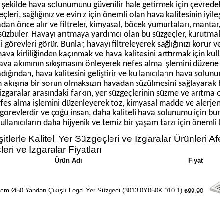
r şekilde hava solunumunu güvenilir hale getirmek için çevredek
eçleri, sağlığınız ve eviniz için önemli olan hava kalitesinin iyi
dan önce alır ve filtreler, kimyasal, böcek yumurtaları, mantar,
i süzbuler. Havayı arıtmaya yardımcı olan bu süzgeçler, kurutmalı
 görevleri görür. Bunlar, havayı filtreleyerek sağlığınızı korur
hava kirliliğinden kaçınmak ve hava kalitesini arttırmak için kul
ava akımının sıkışmasını önleyerek nefes alma işlemini düzene s
ığından, hava kalitesini geliştirir ve kullanıcıların hava solunum
 akışına bir sorun olmaksızın havadan süzülmesini sağlayarak ha
 izgaralar arasındaki farkın, yer süzgeçlerinin süzme ve arıtma 
efes alma işlemini düzenleyerek toz, kimyasal madde ve alerjenl
görevlerdir ve çoğu insan, daha kaliteli hava solunumu için bu
kullanıcıların daha hijyenik ve temiz bir yaşam tarzı için önemli 
itlerle Kaliteli Yer Süzgeçleri ve Izgaralar Ürünleri A
eri ve Izgaralar Fiyatları
Ürün Adı
Fiyat
 cm Ø50 Yandan Çıkışlı Legal Yer Süzgeci (3013.0Y050K.010.1)
₺99,90