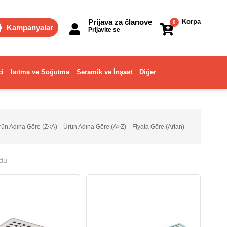
Prijava za članove
Korpa
0
Kampanyalar
Prijavite se
ci
Isıtma ve Soğutma
Seramik ve İnşaat
Diğer
rün Adına Göre (Z<A)
Ürün Adına Göre (A>Z)
Fiyata Göre (Artan)
ndu