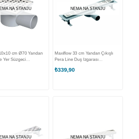
EMA NA STANJU
NEMA NA STANJU
 10x10 cm Ø70 Yandan
Maxiflow 33 cm Yandan Çıkışlı
ne Yer Süzgeci
Pera Line Duş Izgarası
070K.010.1)
(3155.0Y050K.033.1)
₺339,90
EMA NA STANJU
NEMA NA STANJU