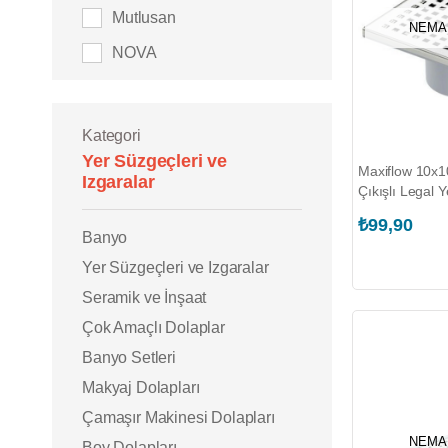
Mutlusan
NEMA
NOVA
Kategori
Yer Süzgeçleri ve
Maxiflow 10x
Izgaralar
Çıkışlı Legal 
(3013.0Y050K
₺99,90
Banyo
Yer Süzgeçleri ve Izgaralar
Seramik ve İnşaat
Çok Amaçlı Dolaplar
Banyo Setleri
Makyaj Dolapları
Çamaşır Makinesi Dolapları
NEMA
Boy Dolapları