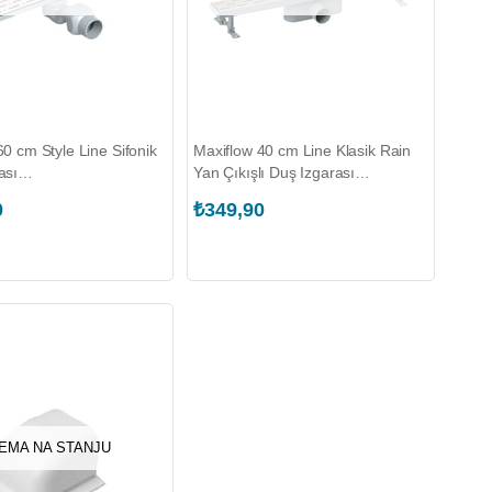
60 cm Style Line Sifonik
Maxiflow 40 cm Line Klasik Rain
ası
Yan Çıkışlı Duş Izgarası
050K.060.1)
(4012.0Y050A.040.1)
0
₺349,90
EMA NA STANJU