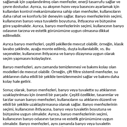
sağlamak için yapılandırılmış olan menfezler, enerji tasarrufu sağlar ve
çevre dostudur. Ayrıca, su akışının hızını veya basıncını ayarlamak için
kullanılan kontrol mekanizmalarına sahip olan menfezler, kullanıcıların
daha rahat ve konforlu bir deneyim sağlar. Banyo menfezlerinin seçimi,
kullanıcının banyo veya tuvaletin boyutuna, ihtiyacına ve bütçesine
göre yapılmalıdır. Ayrıca, banyo menfezlerinin seçimi, kullanıcının banyo
odasının tarzına ve estetik görünümüne uygun olmasına dikkat
edilmelidir.
Ayrıca banyo menfezleri, çeşitli şekillerde mevcut olabilir, örneğin, klasik
lavabo şeklinde, ayağa monte edilmiş, duşta kullanılabilir, vs. Bu
seçenekler, kullanıcının ihtiyacına ve banyo dizaynına uygun olarak
seçim yapmasını kolaylaştırır.
Banyo menfezleri, aynı zamanda temizlenmesi ve bakımı kolay olan
modelleri de mevcut olabilir. Örneğin, çift filtre sistemli menfezler, su
atıklarının daha etkili bir şekilde temizlenmesini sağlar ve bakımı daha
kolay hale getirir.
Sonuç olarak, banyo menfezleri, banyo veya tuvalette su atıklarının
uzaklaştırılması için önemli bir parçadır. Çeşitli özellikler, tasarımlar ve
tarzlar sunan banyo menfezleri, kullanıcıların su atıklarını düzenli ve
etkili bir şekilde uzaklaştırmasına olanak sağlar. Banyo menfezlerinin
seçimi, kullanıcının ihtiyacına, banyo veya tuvaletin boyutuna ve
bütçesine uygun olmalıdır. Ayrıca, banyo menfezlerinin seçimi,
kullanıcının banyo odasının tarzına ve estetik görünümüne uygun
olmalıdır. Banyo menfezleri, aynı zamanda banyo veya tuvaletin