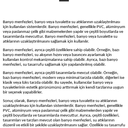
Banyo menfezleri, banyo veya tuvalette su atıklarının uzaklaştırılması
için kullanılan sistemlerdir. Banyo menfezleri, genellikle PVC, alüminyum
veya paslanmaz çelik gibi malzemelerden yapılır ve çeşitli boyutlarda ve
tasarımlarda mevcuttur. Banyo menfezleri, banyo veya tuvalette su
atıklarının uzaklaştırılmasını sağlamak için kullanılır.
Banyo menfezleri, ayrıca çeşitli özelliklere sahip olabilir. Örneğin, bazı
banyo menfezleri, su akışının hızını veya basıncını ayarlamak için
kullanılan kontrol mekanizmalarına sahip olabilir. Ayrıca, bazı banyo
menfezleri, su tasarrufu sağlamak için yapılandırılmış olabilir.
Banyo menfezleri, ayrıca çeşitli tasarımlarla mevcut olabilir. Örneğin,
bazı banyo menfezleri, modern veya minimal tarzda olabilir, diğerleri ise
klasik veya lüks tarzda olabilir. Bu sayede, kullanıcılar banyo veya
tuvaletlerinin estetik görünümünü arttırmak için kendi tarzlarına uygun
bir seçenek yapabilirler.
Sonuç olarak, Banyo menfezleri, banyo veya tuvalette su atıklarının
uzaklaştırılması için kullanılan sistemlerdir. Banyo menfezleri, genellikle
PVC, alüminyum veya paslanmaz çelik gibi malzemelerden yapılır ve
çeşitli boyutlarda ve tasarımlarda mevcuttur. Ayrıca, çeşitli özellikleri,
tasarımları ve tarzları mevcut olan banyo menfezleri, su atıklarının
düzenli ve etkili bir şekilde uzaklaştırılmasını sağlar. Özellikle su tasarrufu